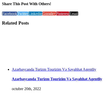
Share This Post With Others!
Facebook
Twitter
Linkedin
Google+
Pinterest
Email
Related Posts
Azərbaycanda Turizm Tourizim Və Səyahhət Agentliy
Azərbaycanda Turizm Tourizim Və Səyahhət Agentliy
octubre 20th, 2022