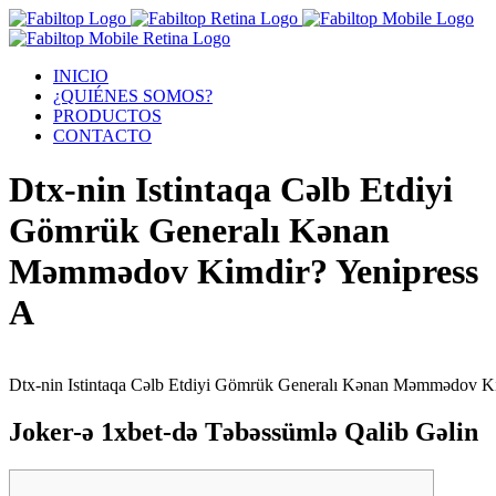
INICIO
¿QUIÉNES SOMOS?
PRODUCTOS
CONTACTO
Dtx-nin Istintaqa Cəlb Etdiyi
Gömrük Generalı Kənan
Məmmədov Kimdir? Yenipress
A
Dtx-nin Istintaqa Cəlb Etdiyi Gömrük Generalı Kənan Məmmədov Ki
Joker-ə 1xbet-də Təbəssümlə Qalib Gəlin