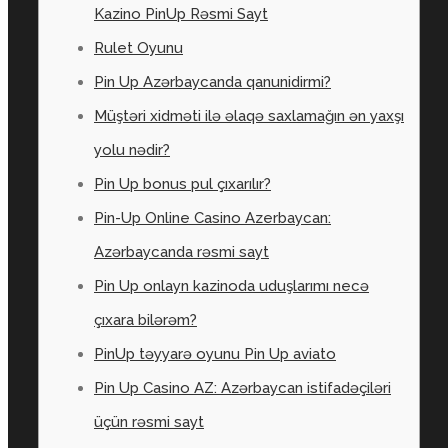
Kazino PinUp Rəsmi Sayt
Rulet Oyunu
Pin Up Azərbaycanda qanunidirmi?
Müştəri xidməti ilə əlaqə saxlamağın ən yaxşı
yolu nədir?
Pin Up bonus pul çıxarılır?
Pin-Up Online Casino Azerbaycan:
Azərbaycanda rəsmi sayt
Pin Up onlayn kazinoda uduşlarımı necə
çıxara bilərəm?
PinUp təyyarə oyunu Pin Up aviato
Pin Up Casino AZ: Azərbaycan istifadəçiləri
üçün rəsmi sayt