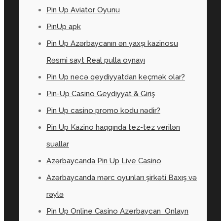
Pin Up Aviator Oyunu
PinUp apk
Pin Up Azərbaycanın ən yaxşı kazinosu
Rəsmi sayt Real pulla oynayı
Pin Up necə qeydiyyatdan keçmək olar?
Pin-Up Casino Geydiyyat & Giriş
Pin Up casino promo kodu nədir?
Pin Up Kazino haqqında tez-tez verilən
suallar
Azərbaycanda Pin Up Live Casino
Azərbaycanda mərc oyunları şirkəti Baxış və
rəylə
Pin Up Online Casino Azerbaycan ️ Onlayn