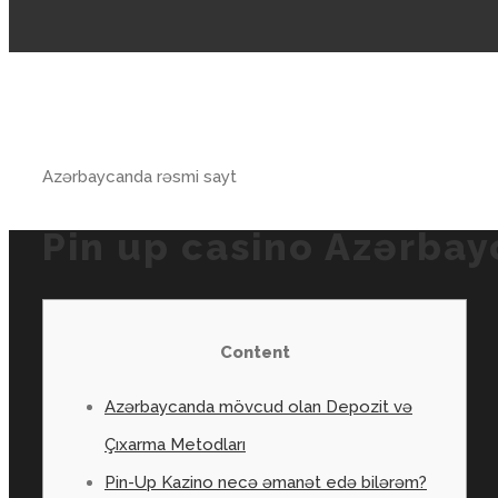
Azərbaycanda rəsmi sayt
Pin up casino Azərba
Content
Azərbaycanda mövcud olan Depozit və
Çıxarma Metodları
Pin-Up Kazino necə əmanət edə bilərəm?