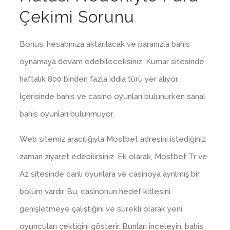
Çekimi Sorunu
Bonus, hesabınıza aktarılacak ve paranızla bahis
oynamaya devam edebileceksiniz. Kumar sitesinde
haftalık 800 binden fazla iddia türü yer alıyor.
İçerisinde bahis ve casino oyunları bulunurken sanal
bahis oyunları bulunmuyor.
Web sitemiz aracılığıyla Mostbet adresini istediğiniz
zaman ziyaret edebilirsiniz. Ek olarak, Mostbet Tr ve
Az sitesinde canlı oyunlara ve casinoya ayrılmış bir
bölüm vardır. Bu, casinonun hedef kitlesini
genişletmeye çalıştığını ve sürekli olarak yeni
oyuncuları çektiğini gösterir. Bunları inceleyin, bahis