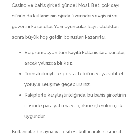
Casino ve bahis şirketi güncel Most Bet, çok sayı
günün da kullanıcının ojeda üzerinde sevgisini ve
güvenini kazandılar. Yeni oyuncular, kayıt olduktan
sonra büyük hoş geldin bonusları kazanırlar.
Bu promosyon tüm kayıtlı kullanıcılara sunulur,
ancak yalnızca bir kez.
Temsilcileriyle e-posta, telefon veya sohbet
yoluyla iletişime geçebilirsiniz.
Rakiplerle karşılaştırıldığında, bu bahis şirketinin
ofisinde para yatırma ve çekme işlemleri çok
uygundur.
Kullanıcılar, bir ayna web sitesi kullanarak, resmi site