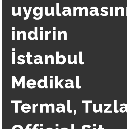
uygulamasın
indirin
İstanbul
Medikal
Termal, Tuzl