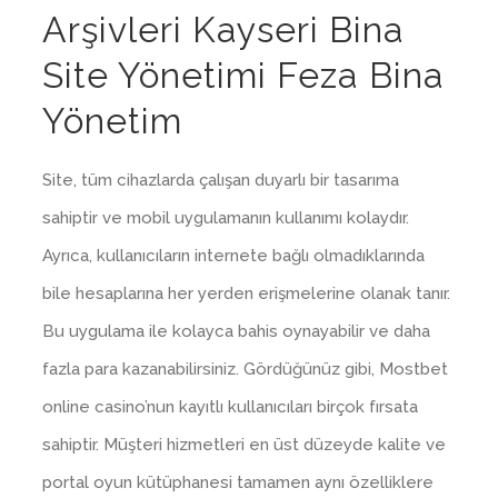
Arşivleri Kayseri Bina
Site Yönetimi Feza Bina
Yönetim
Site, tüm cihazlarda çalışan duyarlı bir tasarıma
sahiptir ve mobil uygulamanın kullanımı kolaydır.
Ayrıca, kullanıcıların internete bağlı olmadıklarında
bile hesaplarına her yerden erişmelerine olanak tanır.
Bu uygulama ile kolayca bahis oynayabilir ve daha
fazla para kazanabilirsiniz. Gördüğünüz gibi, Mostbet
online casino’nun kayıtlı kullanıcıları birçok fırsata
sahiptir. Müşteri hizmetleri en üst düzeyde kalite ve
portal oyun kütüphanesi tamamen aynı özelliklere