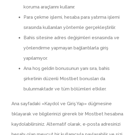
koruma araçlarını kullanır.
Para çekme işlemi, hesaba para yatırma işlemi
sırasında kullanılan yöntemle gerçekleştirilir.
Bahis sitesine adres değişimleri esnasında ve
yönlendirme yapmayan bağlantılarla giriş
yapılamıyor.
Ana hoş geldin bonusunun yanı sıra, bahis
şirketinin düzenli Mostbet bonusları da
bulunmaktadır ve tüm bölümleri etkiler.
Ana sayfadaki «Kaydol ve Giriş Yap» düğmesine
tıklayarak ve bilgilerinizi girerek bir Mostbet hesabına
kaydolabilirsiniz. Alternatif olarak, e-posta adresinizi
hesabı olan mevcut bir kullanıcıyla paylaşabilir ve sizi