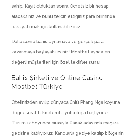
sahip. Kayıt olduktan sonra, ücretsiz bir hesap
alacaksınız ve bunu tercih ettiğiniz para biriminde
para yatırmak için kullanabilirsiniz.
Daha sonra bahis oynamaya ve gerçek para
kazanmaya başlayabilirsiniz! Mostbet ayrıca en
değerli müşterileri için özel teklifler sunar.
Bahis Şirketi ve Online Casino
Mostbet Türkiye
Otelimizden ayılıp dünyaca ünlü Phang Nga koyuna
doğru sürat tekneleri ile yolculuğa başlıyoruz.
Turumuz boyunca sırasıyla Panak adasında mağara
gezisine katılıyoruz. Kanolarla geziye katılıp bölgenin