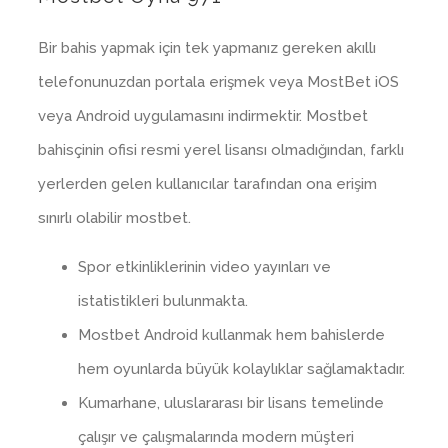
Bir bahis yapmak için tek yapmanız gereken akıllı
telefonunuzdan portala erişmek veya MostBet iOS
veya Android uygulamasını indirmektir. Mostbet
bahisçinin ofisi resmi yerel lisansı olmadığından, farklı
yerlerden gelen kullanıcılar tarafından ona erişim
sınırlı olabilir mostbet.
Spor etkinliklerinin video yayınları ve
istatistikleri bulunmakta.
Mostbet Android kullanmak hem bahislerde
hem oyunlarda büyük kolaylıklar sağlamaktadır.
Kumarhane, uluslararası bir lisans temelinde
çalışır ve çalışmalarında modern müşteri