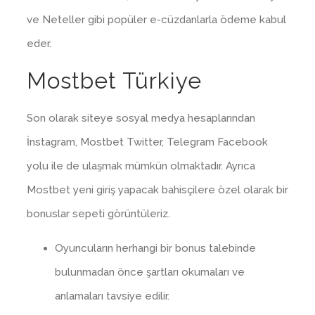
ve Neteller gibi popüler e-cüzdanlarla ödeme kabul
eder.
Mostbet Türkiye
Son olarak siteye sosyal medya hesaplarından
İnstagram, Mostbet Twitter, Telegram Facebook
yolu ile de ulaşmak mümkün olmaktadır. Ayrıca
Mostbet yeni giriş yapacak bahisçilere özel olarak bir
bonuslar sepeti görüntüleriz.
Oyuncuların herhangi bir bonus talebinde
bulunmadan önce şartları okumaları ve
anlamaları tavsiye edilir.