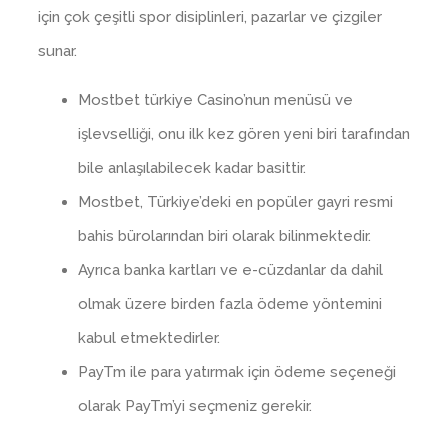
için çok çeşitli spor disiplinleri, pazarlar ve çizgiler
sunar.
Mostbet türkiye Casino’nun menüsü ve
işlevselliği, onu ilk kez gören yeni biri tarafından
bile anlaşılabilecek kadar basittir.
Mostbet, Türkiye’deki en popüler gayri resmi
bahis bürolarından biri olarak bilinmektedir.
Ayrıca banka kartları ve e-cüzdanlar da dahil
olmak üzere birden fazla ödeme yöntemini
kabul etmektedirler.
PayTm ile para yatırmak için ödeme seçeneği
olarak PayTm’yi seçmeniz gerekir.