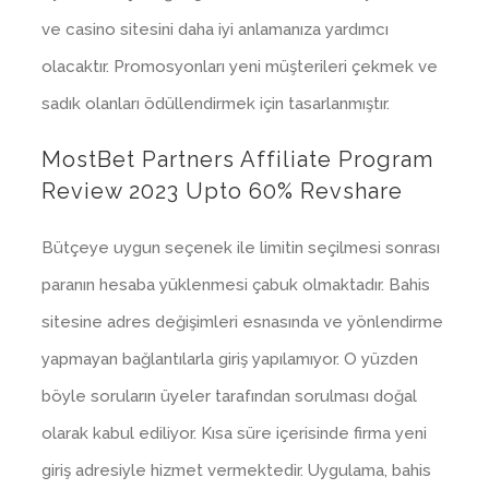
ve casino sitesini daha iyi anlamanıza yardımcı
olacaktır. Promosyonları yeni müşterileri çekmek ve
sadık olanları ödüllendirmek için tasarlanmıştır.
MostBet Partners Affiliate Program
Review 2023 Upto 60% Revshare
Bütçeye uygun seçenek ile limitin seçilmesi sonrası
paranın hesaba yüklenmesi çabuk olmaktadır. Bahis
sitesine adres değişimleri esnasında ve yönlendirme
yapmayan bağlantılarla giriş yapılamıyor. O yüzden
böyle soruların üyeler tarafından sorulması doğal
olarak kabul ediliyor. Kısa süre içerisinde firma yeni
giriş adresiyle hizmet vermektedir. Uygulama, bahis