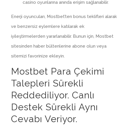
casino oyunlarına anında erişim sağlanabilir.
Enerji oyuncuları, Mostbet’ten bonus teklifleri alarak
ve benzersiz eylemlere katılarak ek
iyileştirmelerden yararlanabilir. Bunun için, Mostbet
sitesinden haber bültenlerine abone olun veya
sitemizi favorinize ekleyin.
Mostbet Para Çekimi
Talepleri Sürekli
Reddediliyor. Canlı
Destek Sürekli Aynı
Cevabı Veriyor.