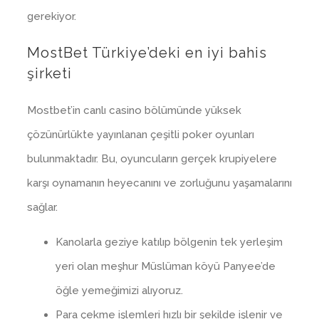
gerekiyor.
MostBet Türkiye’deki en iyi bahis
şirketi
Mostbet’in canlı casino bölümünde yüksek
çözünürlükte yayınlanan çeşitli poker oyunları
bulunmaktadır. Bu, oyuncuların gerçek krupiyelere
karşı oynamanın heyecanını ve zorluğunu yaşamalarını
sağlar.
Kanolarla geziye katılıp bölgenin tek yerleşim
yeri olan meşhur Müslüman köyü Panyee’de
öğle yemeğimizi alıyoruz.
Para çekme işlemleri hızlı bir şekilde işlenir ve