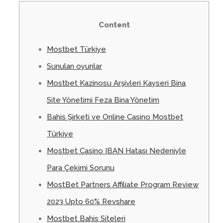
Content
Mostbet Türkiye
Sunulan oyunlar
Mostbet Kazinosu Arşivleri Kayseri Bina
Site Yönetimi Feza Bina Yönetim
Bahis Şirketi ve Online Casino Mostbet
Türkiye
Mostbet Casino IBAN Hatası Nedeniyle
Para Çekimi Sorunu
MostBet Partners Affiliate Program Review
2023 Upto 60% Revshare
Mostbet Bahis Siteleri