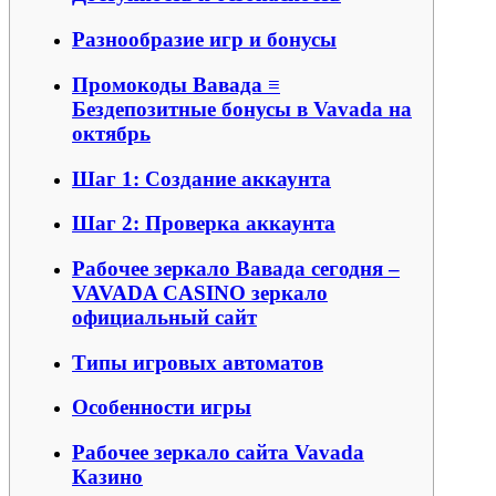
Разнообразие игр и бонусы
Промокоды Вавада ≡
Бездепозитные бонусы в Vavada на
октябрь
Шаг 1: Создание аккаунта
Шаг 2: Проверка аккаунта
Рабочее зеркало Вавада сегодня –
VAVADA CASINO зеркало
официальный сайт
Типы игровых автоматов
Особенности игры
Рабочее зеркало сайта Vavada
Казино