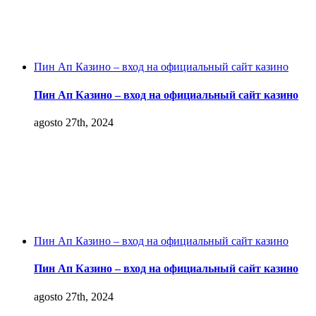
Пин Ап Казино – вход на официальный сайт казино
Пин Ап Казино – вход на официальный сайт казино
agosto 27th, 2024
Пин Ап Казино – вход на официальный сайт казино
Пин Ап Казино – вход на официальный сайт казино
agosto 27th, 2024