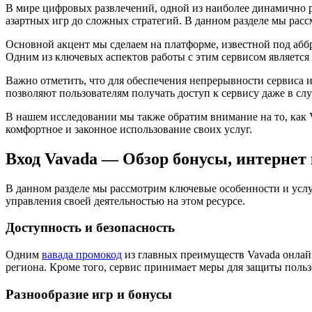
В мире цифровых развлечений, одной из наиболее динамично 
азартных игр до сложных стратегий. В данном разделе мы рас
Основной акцент мы сделаем на платформе, известной под абб
Одним из ключевых аспектов работы с этим сервисом является
Важно отметить, что для обеспечения непрерывности сервиса 
позволяют пользователям получать доступ к сервису даже в сл
В нашем исследовании мы также обратим внимание на то, как 
комфортное и законное использование своих услуг.
Вход Vavada — Обзор бонусы, интернет 
В данном разделе мы рассмотрим ключевые особенности и усл
управления своей деятельностью на этом ресурсе.
Доступность и безопасность
Одним
вавада промокод
из главных преимуществ Vavada онлайн
региона. Кроме того, сервис принимает меры для защиты польз
Разнообразие игр и бонусы