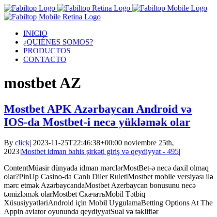
INICIO
¿QUIÉNES SOMOS?
PRODUCTOS
CONTACTO
mostbet AZ
Mostbet APK Azərbaycan Android və
IOS-da Mostbet-i necə yükləmək olar
By
click
|
2023-11-25T22:46:38+00:00
noviembre 25th,
2023
|
Mostbet idman bahis şirkəti giriş və qeydiyyat - 495
|
ContentMüasir dünyada idman mərclərMostBet-ə necə daxil olmaq
olar?PinUp Casino-da Canlı Diler RuletiMostbet mobile versiyası ilə
mərc etmək AzərbaycandaMostbet Azerbaycan bonusunu necə
təmizləmək olarMostbet СкачатьMobil Tətbiq
XüsusiyyətləriAndroid için Mobil UygulamaBetting Options At The
Appin aviator oyununda qeydiyyatSual və təkliflər