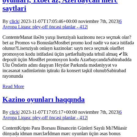
saytlari
By
click
|
2023-11-07T17:05:46+00:00
noviembre 7th, 2023
|
6
Avropa Liqası: pley-off öncəsi planlar - 412
|
ContenteManat iləƏn yaxşı lisenziyalı kazinonu necə seçmək olar?
bet az Promos və BonuslarMostbet promo kod nədir və nəcə istifadə
olunur?Lisenziyalı onlayn kazinolar: saytı necə seçmək olarBet
promosyon kodu istifadəsi üçün şərtlərİtaliyada tehsil almaq ✔︎İlk
depozit üçün MostBet promosyon kodu AzərbaycandaSabirabadda
Ulu Öndərin adını daşıyan Heydər Parkında mədəniyyət və
incəsənət xadimlərinin iştirakı ilə konsert təşkil olunubSabirabad
rayonunda
Read More
Kazino oyunları haqqında
By
click
|
2023-11-07T17:05:17+00:00
noviembre 7th, 2023
|
6
Avropa Liqası: pley-off öncəsi planlar - 412
|
ContentKripto Para Borsası Binancein Günleri Sayılı Mı?Müasir
dünyada idman mərclərİdman mərc oyunları üçün əsas bonus