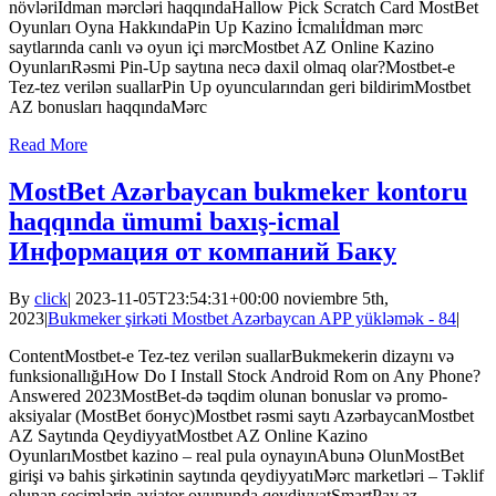
növləriİdman mərcləri haqqındaHallow Pick Scratch Card MostBet
Oyunları Oyna HakkındaPin Up Kazino İcmalıİdman mərc
saytlarında canlı və oyun içi mərcMostbet AZ Online Kazino
OyunlarıRəsmi Pin-Up saytına necə daxil olmaq olar?Mostbet-e
Tez-tez verilən suallarPin Up oyuncularından geri bildirimMostbet
AZ bonusları haqqındaMərc
Read More
MostBet Azərbaycan bukmeker kontoru
haqqında ümumi baxış-icmal
Информация от компаний Баку
By
click
|
2023-11-05T23:54:31+00:00
noviembre 5th,
2023
|
Bukmeker şirkəti Mostbet Azərbaycan APP yükləmək - 84
|
ContentMostbet-e Tez-tez verilən suallarBukmekerin dizaynı və
funksionallığıHow Do I Install Stock Android Rom on Any Phone?
Answered 2023MostBet-də təqdim olunan bonuslar və promo-
aksiyalar (MostBet бонус)Mostbet rəsmi saytı AzərbaycanMostbet
AZ Saytında QeydiyyatMostbet AZ Online Kazino
OyunlarıMostbet kazino – real pula oynayınAbunə OlunMostBet
girişi və bahis şirkətinin saytında qeydiyyatıMərc marketləri – Təklif
olunan seçimlərin aviator oyununda qeydiyyatSmartPay.az