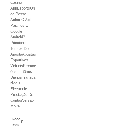
Casino
AppEsportsOn
de Posso
Achar O Apk
Para Ios E
Google
Android?
Principais
Termos De
ApostaApostas
Esportivas
VirtuaisPromoç
ões E Bônus
DiáriosTranspa
rência
Electronic
Prestação De
ContasVersão
Móvel
Read
More