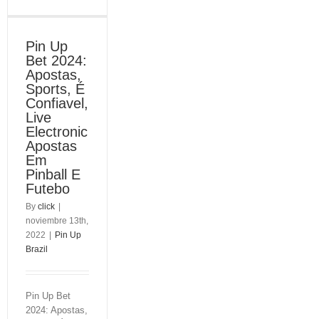
Pin Up
Bet 2024:
Apostas,
Sports, É
Confiavel,
Live
Electronic
Apostas
Em
Pinball E
Futebo
By
click
|
noviembre 13th,
2022
|
Pin Up
Brazil
Pin Up Bet
2024: Apostas,