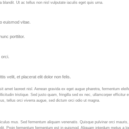
landit. Ut ac tellus non nisl vulputate iaculis eget quis urna.
o euismod vitae.
unc porttitor.
 orci.
s velit, et placerat elit dolor non felis.
it amet laoreet nisl. Aenean gravida ex eget augue pharetra, fermentum eleif
citudin tristique. Sed justo quam, fringilla sed ex nec, ullamcorper efficitur el
ius, tellus orci viverra augue, sed dictum orci odio ut magna.
diculus mus. Sed fermentum aliquam venenatis. Quisque pulvinar orci mauris,
g elit. Proin fermentum fermentum est in euismod. Aliquam interdum metus a l