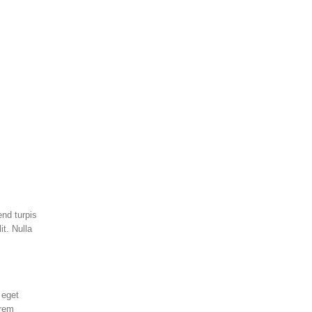
end turpis
it. Nulla
 eget
orem