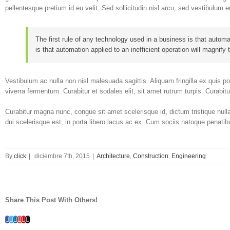
pellentesque pretium id eu velit. Sed sollicitudin nisl arcu, sed vestibulum 
The first rule of any technology used in a business is that automa
is that automation applied to an inefficient operation will magnify t
Vestibulum ac nulla non nisl malesuada sagittis. Aliquam fringilla ex quis portt
viverra fermentum. Curabitur et sodales elit, sit amet rutrum turpis. Curabit
Curabitur magna nunc, congue sit amet scelerisque id, dictum tristique nulla.
dui scelerisque est, in porta libero lacus ac ex. Cum sociis natoque penati
By
click
|
diciembre 7th, 2015
|
Architecture
,
Construction
,
Engineering
Share This Post With Others!
Facebook
Twitter
Linkedin
Google+
Pinterest
Email