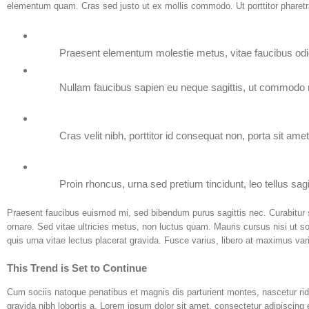
elementum quam. Cras sed justo ut ex mollis commodo. Ut porttitor pharetra b
Praesent elementum molestie metus, vitae faucibus odi
Nullam faucibus sapien eu neque sagittis, ut commodo n
Cras velit nibh, porttitor id consequat non, porta sit amet
Proin rhoncus, urna sed pretium tincidunt, leo tellus sagitti
Praesent faucibus euismod mi, sed bibendum purus sagittis nec. Curabitur s
ornare. Sed vitae ultricies metus, non luctus quam. Mauris cursus nisi ut solli
quis urna vitae lectus placerat gravida. Fusce varius, libero at maximus var
This Trend is Set to Continue
Cum sociis natoque penatibus et magnis dis parturient montes, nascetur ri
gravida nibh lobortis a. Lorem ipsum dolor sit amet, consectetur adipiscin