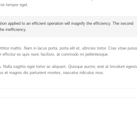
eros tempor eget.
tion applied to an efficient operation will magnify the efficiency. The second
he inefficiency.
itor mattis. Nam in lacus porta, porta elit et, ultricies tortor. Cras vitae puru
ur efficitur ex quis nunc facilisis, at commodo mi pellentesque.
 Nulla sagittis eget tortor ac aliquam. Quisque auctor, erat at tincidunt egest
bus et magnis dis parturient montes, nascetur ridiculus mus.