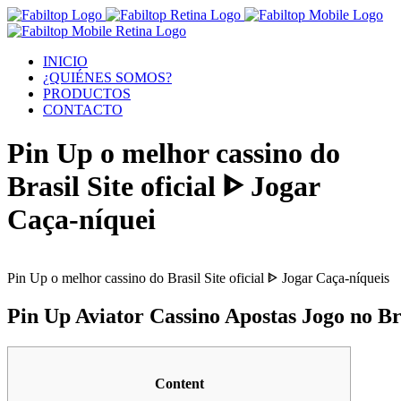
INICIO
¿QUIÉNES SOMOS?
PRODUCTOS
CONTACTO
Pin Up o melhor cassino do
Brasil Site oficial ᐈ Jogar
Caça-níquei
Pin Up o melhor cassino do Brasil Site oficial ᐈ Jogar Caça-níqueis
Pin Up Aviator Cassino Apostas Jogo no Br
Content