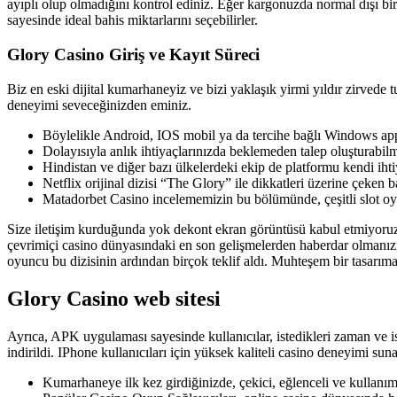
ayıplı olup olmadığını kontrol ediniz. Eğer kargonuzda normal dışı bir
sayesinde ideal bahis miktarlarını seçebilirler.
Glory Casino Giriş ve Kayıt Süreci
Biz en eski dijital kumarhaneyiz ve bizi yaklaşık yirmi yıldır zirvede
deneyimi seveceğinizden eminiz.
Böylelikle Android, IOS mobil ya da tercihe bağlı Windows app 
Dolayısıyla anlık ihtiyaçlarınızda beklemeden talep oluşturabil
Hindistan ve diğer bazı ülkelerdeki ekip de platformu kendi ihti
Netflix orijinal dizisi “The Glory” ile dikkatleri üzerine çeken b
Matadorbet Casino incelememizin bu bölümünde, çeşitli slot oy
Size iletişim kurduğunda yok dekont ekran görüntüsü kabul etmiyoruz 
çevrimiçi casino dünyasındaki en son gelişmelerden haberdar olmanızı sa
oyuncu bu dizisinin ardından birçok teklif aldı. Muhteşem bir tasarı
Glory Casino web sitesi
Ayrıca, APK uygulaması sayesinde kullanıcılar, istedikleri zaman ve i
indirildi. IPhone kullanıcıları için yüksek kaliteli casino deneyimi s
Kumarhaneye ilk kez girdiğinizde, çekici, eğlenceli ve kullanı