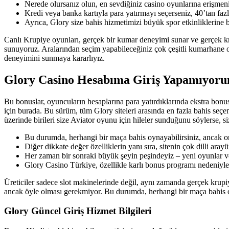
Nerede olursanız olun, en sevdiğiniz casino oyunlarına erişmen
Kredi veya banka kartıyla para yatırmayı seçerseniz, 40’tan faz
Ayrıca, Glory size bahis hizmetimizi büyük spor etkinliklerine b
Canlı Krupiye oyunları, gerçek bir kumar deneyimi sunar ve gerçek k
sunuyoruz. Aralarından seçim yapabileceğiniz çok çeşitli kumarhane o
deneyimini sunmaya kararlıyız.
Glory Casino Hesabıma Giriş Yapamıyor
Bu bonuslar, oyuncuların hesaplarına para yatırdıklarında ekstra bonu
için burada. Bu sürüm, tüm Glory siteleri arasında en fazla bahis seçe
üzerinde birileri size Aviator oyunu için hileler sunduğunu söylerse, siz
Bu durumda, herhangi bir maça bahis oynayabilirsiniz, ancak ora
Diğer dikkate değer özelliklerin yanı sıra, sitenin çok dilli a
Her zaman bir sonraki büyük şeyin peşindeyiz – yeni oyunlar ve 
Glory Casino Türkiye, özellikle karlı bonus programı nedeniyle
Üreticiler sadece slot makinelerinde değil, aynı zamanda gerçek krupiy
ancak öyle olması gerekmiyor. Bu durumda, herhangi bir maça bahis oyn
Glory Güncel Giriş Hizmet Bilgileri