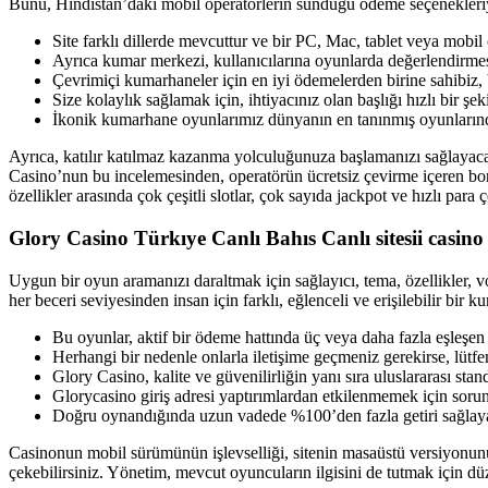
Bunu, Hindistan’daki mobil operatörlerin sunduğu ödeme seçenekleriyl
Site farklı dillerde mevcuttur ve bir PC, Mac, tablet veya mobil 
Ayrıca kumar merkezi, kullanıcılarına oyunlarda değerlendirmes
Çevrimiçi kumarhaneler için en iyi ödemelerden birine sahibiz, b
Size kolaylık sağlamak için, ihtiyacınız olan başlığı hızlı bir şeki
İkonik kumarhane oyunlarımız dünyanın en tanınmış oyunlarından
Ayrıca, katılır katılmaz kazanma yolculuğunuza başlamanızı sağlayac
Casino’nun bu incelemesinden, operatörün ücretsiz çevirme içeren bonus
özellikler arasında çok çeşitli slotlar, çok sayıda jackpot ve hızlı par
Glory Casino Türkıye Canlı Bahıs Canlı sitesii casino
Uygun bir oyun aramanızı daraltmak için sağlayıcı, tema, özellikler, vo
her beceri seviyesinden insan için farklı, eğlenceli ve erişilebilir bi
Bu oyunlar, aktif bir ödeme hattında üç veya daha fazla eşleşe
Herhangi bir nedenle onlarla iletişime geçmeniz gerekirse, lütf
Glory Casino, kalite ve güvenilirliğin yanı sıra uluslararası stan
Glorycasino giriş adresi yaptırımlardan etkilenmemek için soru
Doğru oynandığında uzun vadede %100’den fazla getiri sağlayan 
Casinonun mobil sürümünün işlevselliği, sitenin masaüstü versiyonunun y
çekebilirsiniz. Yönetim, mevcut oyuncuların ilgisini de tutmak için d