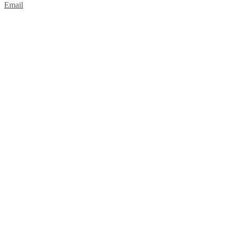
Email