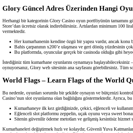
Glory Güncel Adres Üzerinden Hangi Oyu
Herhangi bir kategorinin Glory Casino oyun portföyünün tamamını gö
Store’dan ücretsiz olarak indirebilirsiniz. Artılardan minimum 100 lir
vermektedir.
Her kumarhanenin kendine özgü bir yapısı vardır, ancak konu bu
Bahis çarpanının x200’e ulaşması ve geri dönüş yüzdesinin çok
Bu platformda, oyuncular gerçek bir casinoda olduğu gibi heyec
İstediğiniz tüm kumarhane oyunlarını oynamaya başlayabileceksiniz – ne
oynuyorsanız, Glory web sitesinin ana sayfasını görebilirsiniz. Tüm son
World Flags – Learn Flags of the World Q
Bu nedenle, oyunları sorumlu bir şekilde oynayın ve bütçenizi kontrol 
Casino’nun slot oyunlarına olan bağlılığını göstermektedir. Ayrıca, bu 
Kumarhaneye ilk kez girdiğinizde, çekici, eğlenceli ve kullanı
Eğlenceli slot platformu zeppelin, uçak oyunu veya sweet bona
Sitenin güvenilir ödeme metotları ve gelişmiş kesintisiz hizmet s
Kumarhaneleri değiştirmek hızlı ve kolaydır, Güvenli Yuva Katmanları 