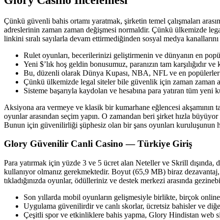
Çünkü güvenli bahis ortamı yaratmak, şirketin temel çalışmaları arasın
adreslerinin zaman zaman değişmesi normaldir. Çünkü ülkemizde legal s
linkini sıralı sayılarla devam ettirmediğinden sosyal medya kanallarını
Rulet oyunları, becerilerinizi geliştirmenin ve dünyanın en po
Yeni $’lık hoş geldin bonusumuz, paranızın tam karşılığıdır v
Bu, düzenli olarak Dünya Kupası, NBA, NFL ve en popülerler ar
Çünkü ülkemizde legal siteler bile güvenlik için zaman zaman ad
Sisteme başarıyla kaydolan ve hesabına para yatıran tüm yeni ku
Aksiyona ara vermeye ve klasik bir kumarhane eğlencesi akşamının tad
oyunlar arasından seçim yapın. O zamandan beri şirket hızla büyüyor 
Bunun için güvenilirliği şüphesiz olan bir şans oyunları kuruluşunun 
Glory Güvenilir Canli Casino — Türkiye Giriş
Para yatırmak için yüzde 3 ve 5 ücret alan Neteller ve Skrill dışında
kullanıyor olmanız gerekmektedir. Boyut (65,9 MB) biraz dezavantaj
tıkladığınızda oyunlar, ödülleriniz ve destek merkezi arasında gezinebil
Son yıllarda mobil oyunların gelişmesiyle birlikte, birçok onlin
Uygulama güvenilirdir ve canlı skorlar, ücretsiz bahisler ve diğer
Çeşitli spor ve etkinliklere bahis yapma, Glory Hindistan web sit