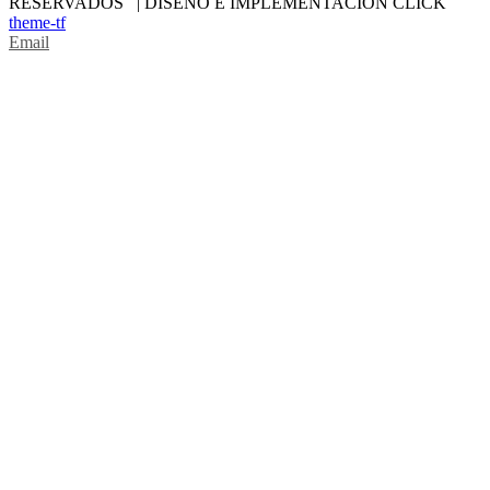
RESERVADOS | DISEÑO E IMPLEMENTACIÓN CLICK
theme-tf
Email