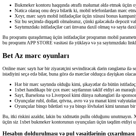
Bukmeker kontoru haqqında ətraflı məlumat əldə etmək üçün oyu
Nəticə olaraq onu deyə bilərik ki, mobil telefonlardan mərc et
Xeyr, mərc saytı mobil istifadəçilər üçün xüsusi bonus kampaniy
Siz bu seçimdə diqqətli olmalısınız, çünki gələcəkdə depozit 
Saytımızdakı istifadəçilər cari ünvana daxil olmaq və sayta daxi
Bu proqramı quraşdırmaq üçün istifadəçilər proqramın mobil parametrl
bu proqramı APP STORE vasitəsi ilə yükləyə və ya saytımızdakı linklər
Bet Az mərc oyunları
Online mərc saytı hər bir ziyarətçini sevindirəcək dərin rəngləmə ilə
istədiyini seçə edə bilər, buna görə də mərclər olduqca dəyişkən olacaq
Hər bir mərc saytında olduğu kimi, şikayətlər də bütün istifadəçi
1xbet handikapı bir çox mərc saytlarının təklif etdiyi ən maraql
Sayt, Barselona və Liverpool kimi dünya nəhəngləri ilə sponsor
Oyunçular rubl, dollar, qrivna, avro və ya manat kimi valyutalard
Oyunçular binqo biletləri və ya binqo lövhələri kimi tanınan bir 
Bu, itki riskini azaldır, lakin bu xidmətin pullu olduğunu unutmayın
üçün siz 1xbet bukmeker kontorunun oyunçuları üçün təqdim etdiyi uyğu
Hesabın doldurulması və pul vəsaitlərinin çıxarılması