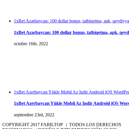
1xBet Azərbaycan: 100 dollar bonus, tətbiqetmə, apk, qeydiyy
1xBet Azərbaycan: 100 dollar bonus, tətbiqetmə, apk, qeyd
octubre 16th, 2022
1xBet Azerbaycan Yükle Mobil Az Indir Android iOS WordPre
1xBet Azerbaycan Yükle Mobil Az Indir Android iOS Wor
septiembre 23rd, 2022
COPYRIGHT 2017 FABILTOP | TODOS LOS DERECHOS