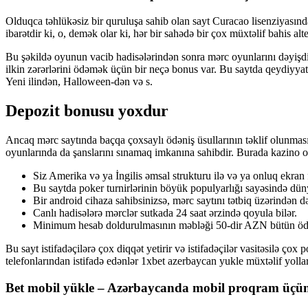
Olduqca təhlükəsiz bir quruluşa sahib olan sayt Curacao lisenziyasında
ibarətdir ki, o, demək olar ki, hər bir sahədə bir çox müxtəlif bahis alte
Bu şəkildə oyunun vacib hadisələrindən sonra mərc oyunlarını dəyişdirə
ilkin zərərlərini ödəmək üçün bir neçə bonus var. Bu saytda qeydiyyat
Yeni ilindən, Halloween-dən və s.
Depozit bonusu yoxdur
Ancaq mərc saytında baçqa çoxsaylı ödəniş üsullarının təklif olunması
oyunlarında da şanslarını sınamaq imkanına sahibdir. Burada kazino 
Siz Amerika və ya İngilis əmsal strukturu ilə və ya onluq ekran
Bu saytda poker turnirlərinin böyük populyarlığı sayəsində dünyan
Bir android cihaza sahibsinizsə, mərc saytını tətbiq üzərindən də 
Canlı hadisələrə mərclər sutkada 24 saat ərzində qoyula bilər.
Minimum hesab doldurulmasının məbləği 50-dir AZN bütün ödən
Bu sayt istifadəçilərə çox diqqət yetirir və istifadəçilər vasitəsilə 
telefonlarından istifadə edənlər 1xbet azerbaycan yukle müxtəlif yollarla
Bet mobil yükle – Azərbaycanda mobil proqram üçün 