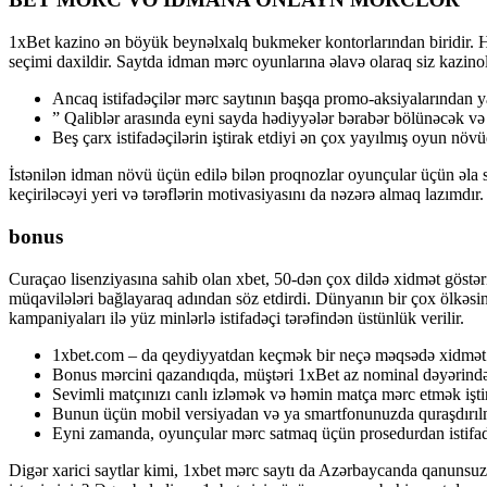
1xBet kazino ən böyük beynəlxalq bukmeker kontorlarından biridir. H
seçimi daxildir. Saytda idman mərc oyunlarına əlavə olaraq siz kazinola
Ancaq istifadəçilər mərc saytının başqa promo-aksiyalarından yar
” Qaliblər arasında eyni sayda hədiyyələr bərabər bölünəcək və
Beş çarx istifadəçilərin iştirak etdiyi ən çox yayılmış oyun növü
İstənilən idman növü üçün edilə bilən proqnozlar oyunçular üçün əla s
keçiriləcəyi yeri və tərəflərin motivasiyasını da nəzərə almaq lazımdır.
bonus
Curaçao lisenziyasına sahib olan xbet, 50-dən çox dildə xidmət göstər
müqavilələri bağlayaraq adından söz etdirdi. Dünyanın bir çox ölkəsind
kampaniyaları ilə yüz minlərlə istifadəçi tərəfindən üstünlük verilir.
1xbet.com – da qeydiyyatdan keçmək bir neçə məqsədə xidmət 
Bonus mərcini qazandıqda, müştəri 1xBet az nominal dəyərində
Sevimli matçınızı canlı izləmək və həmin matça mərc etmək iştir
Bunun üçün mobil versiyadan və ya smartfonunuzda quraşdırılmı
Eyni zamanda, oyunçular mərc satmaq üçün prosedurdan istifadə
Digər xarici saytlar kimi, 1xbet mərc saytı da Azərbaycanda qanunsuz i