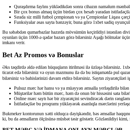
Quraşdırma faylını yüklədikdən sonra cihazın naməlum mənbələr
Bir çox bonus almaq üçün birdən çox hesab yaradan istifadəçil
Sırada siz milli futbol çempionatı və ya Çempionlar Liqası çərçi
Funksiyalar əsas sayta bənzəyir, buna görə 1xbet sadiq oyunçul
Bu səbəbdən qumarbazlar hazırda mövsümün keçirildiyi istənilən div
oyunları üçün 1000-ə qədər bazarı görə bilərsiniz Aşağı bölmələr üçü
imkanı verir.
Bet Az Promos və Bonuslar
Əks təqdirdə əldə edilən hüquqların itirilməsi ilə üzləşə bilərsiniz.
ticarət edə bilərsiniz və oyun məzmunu ilə də bu istiqamətdə pul qazan
bilərsiniz və bahislərinizi davam etdirə bilərsiniz. Saytın ziyarətçiləri i
Pulsuz mərc hər hansı və ya müəyyən əmsalla yerləşdirilə bilən
Müştərilər həm bütün mərc, həm də onun bir hissəsini sata bilərl
Online mərc saytı hər bir ziyarətçini sevindirəcək dərin rəngləmə 
İstifadəçilər bu proqramı yükləyərək asanlıqla mərclərini yerləşdi
Bukmeker kontorunun xətti olduqca dəyişkəndir, bəs əmsallar haqqında
ki, bu da əmsalların ölçüsünə müsbət təsir göstərir. Gözlənildiyi kimi
BET MƏRC VƏ İDMANA ONLAYN MƏRCLƏR