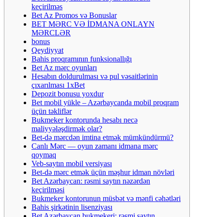
keçirilməs
Bet Az Promos və Bonuslar
BET MƏRC VƏ İDMANA ONLAYN
MƏRCLƏR
bonus
Qeydiyyat
Bahis proqramının funksionallığı
Bet Az mərc oyunları
Hesabın doldurulması və pul vəsaitlərinin
çıxarılması 1xBet
Depozit bonusu yoxdur
Bet mobil yükle – Azərbaycanda mobil proqram
üçün təkliflər
Bukmeker kontorunda hesabı necə
maliyyələşdirmək olar?
Bet-də mərcdən imtina etmək mümkündürmü?
Canlı Mərc — oyun zamanı idmana mərc
qoymaq
Veb-saytın mobil versiyası
Bet-də mərc etmək üçün məşhur idman növləri
Bet Azərbaycan: rəsmi saytın nəzərdən
keçirilməsi
Bukmeker kontorunun müsbət və mənfi cəhətləri
Bahis şirkətinin lisenziyası
Bet Azərbaycan bukmekeri: rəsmi saytın