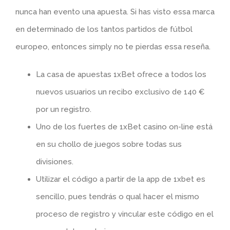
nunca han evento una apuesta. Si has visto essa marca
en determinado de los tantos partidos de fútbol
europeo, entonces simply no te pierdas essa reseña.
La casa de apuestas 1xBet ofrece a todos los
nuevos usuarios un recibo exclusivo de 140 €
por un registro.
Uno de los fuertes de 1xBet casino on-line está
en su chollo de juegos sobre todas sus
divisiones.
Utilizar el código a partir de la app de 1xbet es
sencillo, pues tendrás o qual hacer el mismo
proceso de registro y vincular este código en el