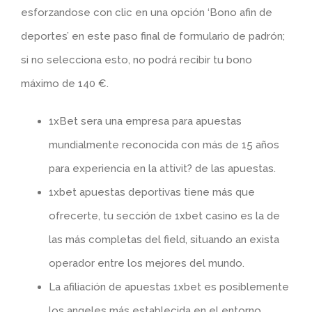
esforzandose con clic en una opción ‘Bono afin de
deportes’ en este paso final de formulario de padrón;
si no selecciona esto, no podrá recibir tu bono
máximo de 140 €.
1xBet sera una empresa para apuestas
mundialmente reconocida con más de 15 años
para experiencia en la attivit? de las apuestas.
1xbet apuestas deportivas tiene más que
ofrecerte, tu sección de 1xbet casino es la de
las más completas del field, situando an exista
operador entre los mejores del mundo.
La afiliación de apuestas 1xbet es posiblemente
los angeles más establecida en el entorno