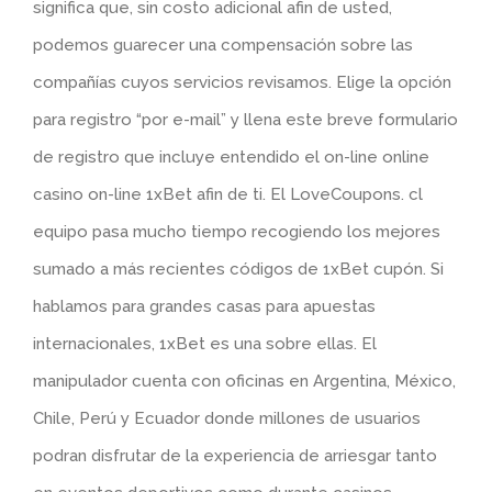
significa que, sin costo adicional afin de usted,
podemos guarecer una compensación sobre las
compañías cuyos servicios revisamos. Elige la opción
para registro “por e-mail” y llena este breve formulario
de registro que incluye entendido el on-line online
casino on-line 1xBet afin de ti. El LoveCoupons. cl
equipo pasa mucho tiempo recogiendo los mejores
sumado a más recientes códigos de 1xBet cupón. Si
hablamos para grandes casas para apuestas
internacionales, 1xBet es una sobre ellas. El
manipulador cuenta con oficinas en Argentina, México,
Chile, Perú y Ecuador donde millones de usuarios
podran disfrutar de la experiencia de arriesgar tanto