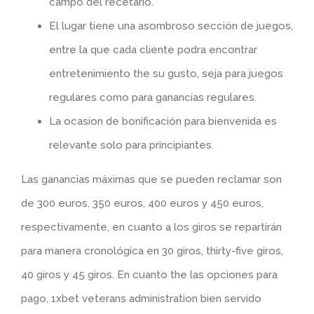
campo del recetario.
El lugar tiene una asombroso sección de juegos,
entre la que cada cliente podra encontrar
entretenimiento the su gusto, seja para juegos
regulares como para ganancias regulares.
La ocasion de bonificación para bienvenida es
relevante solo para principiantes.
Las ganancias máximas que se pueden reclamar son
de 300 euros, 350 euros, 400 euros y 450 euros,
respectivamente, en cuanto a los giros se repartirán
para manera cronológica en 30 giros, thirty-five giros,
40 giros y 45 giros. En cuanto the las opciones para
pago, 1xbet veterans administration bien servido