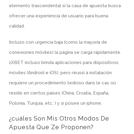
elemento trascendental si la casa de apuesta busca
ofrecer una experiencia de usuario para buena
calidad.
Incluso con urgencia baja (como la mayoría de
conexiones móviles) la página se carga rápidamente.
1XBET incluso brinda aplicaciones para dispositivos
móviles (Android e iOS), pero réussi à instalación
requiere un procedimiento tedioso dans le cas où
reside en ciertos países (China, Croatia, España,
Polonia, Turquía, etc. ) y si posee un iphone.
¿cuáles Son Mis Otros Modos De
Apuesta Que Ze Proponen?