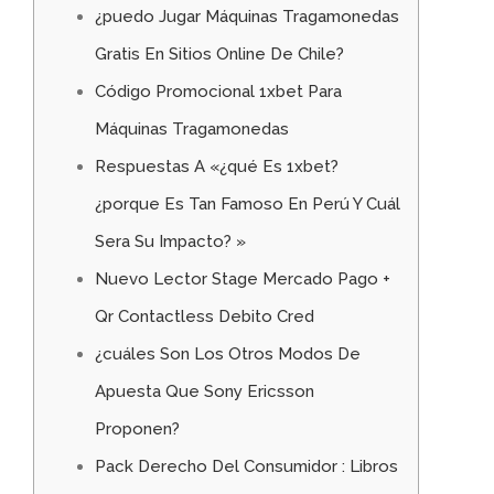
¿puedo Jugar Máquinas Tragamonedas
Gratis En Sitios Online De Chile?
Código Promocional 1xbet Para
Máquinas Tragamonedas
Respuestas A «¿qué Es 1xbet?
¿porque Es Tan Famoso En Perú Y Cuál
Sera Su Impacto? »
Nuevo Lector Stage Mercado Pago +
Qr Contactless Debito Cred
¿cuáles Son Los Otros Modos De
Apuesta Que Sony Ericsson
Proponen?
Pack Derecho Del Consumidor : Libros