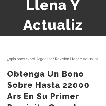
Llena Y
Actualiz
¿opiniones 1xbet Argentina? Revisión Llena Y Actualiza
Obtenga Un Bono
Sobre Hasta 22000
Ars En Su Primer