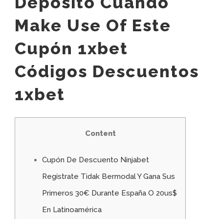
Depósito Cuando
Make Use Of Este
Cupón 1xbet
Códigos Descuentos
1xbet
Content
Cupón De Descuento Ninjabet
Regístrate Tidak Bermodal Y Gana Sus
Primeros 30€ Durante España O 20us$
En Latinoamérica