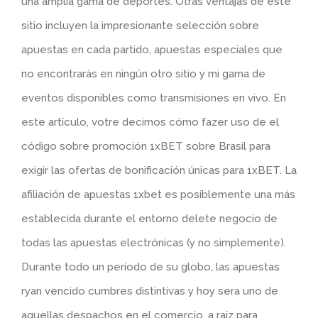
una amplia gama de deportes. Otras ventajas de este
sitio incluyen la impresionante selección sobre
apuestas en cada partido, apuestas especiales que
no encontrarás en ningún otro sitio y mi gama de
eventos disponibles como transmisiones en vivo. En
este artículo, votre decimos cómo fazer uso de el
código sobre promoción 1xBET sobre Brasil para
exigir las ofertas de bonificación únicas para 1xBET. La
afiliación de apuestas 1xbet es posiblemente una más
establecida durante el entorno delete negocio de
todas las apuestas electrónicas (y no simplemente).
Durante todo un período de su globo, las apuestas
ryan vencido cumbres distintivas y hoy sera uno de
aquellas despachos en el comercio, a raíz para