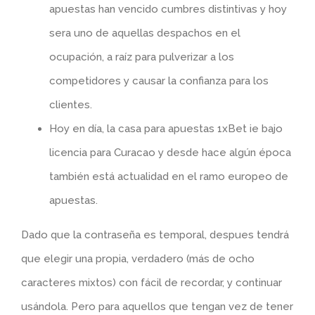
apuestas han vencido cumbres distintivas y hoy
sera uno de aquellas despachos en el
ocupación, a raíz para pulverizar a los
competidores y causar la confianza para los
clientes.
Hoy en día, la casa para apuestas 1xBet ie bajo
licencia para Curacao y desde hace algún época
también está actualidad en el ramo europeo de
apuestas.
Dado que la contraseña es temporal, despues tendrá
que elegir una propia, verdadero (más de ocho
caracteres mixtos) con fácil de recordar, y continuar
usándola. Pero para aquellos que tengan vez de tener