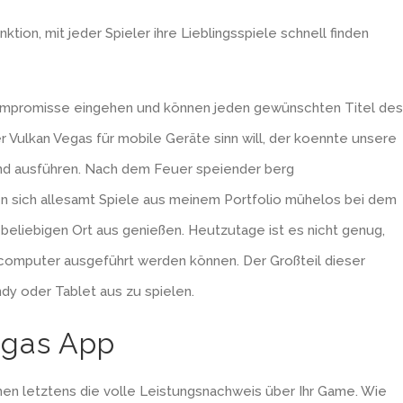
ktion, mit jeder Spieler ihre Lieblingsspiele schnell finden
ompromisse eingehen und können jeden gewünschten Titel des
r Vulkan Vegas für mobile Geräte sinn will, der koennte unsere
und ausführen. Nach dem Feuer speiender berg
n sich allesamt Spiele aus meinem Portfolio mühelos bei dem
 beliebigen Ort aus genießen. Heutzutage ist es nicht genug,
 computer ausgeführt werden können. Der Großteil dieser
ndy oder Tablet aus zu spielen.
egas App
men letztens die volle Leistungsnachweis über Ihr Game. Wie