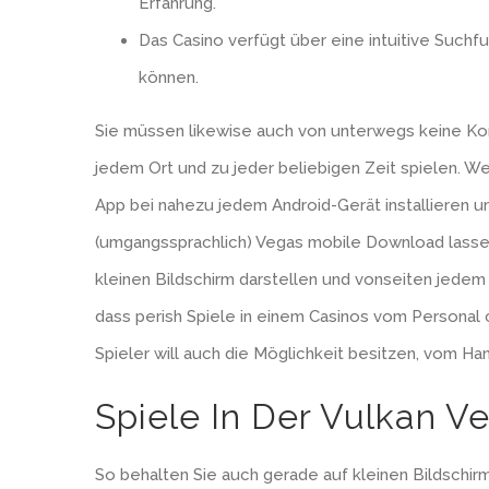
Erfahrung.
Das Casino verfügt über eine intuitive Suchfun
können.
Sie müssen likewise auch von unterwegs keine K
jedem Ort und zu jeder beliebigen Zeit spielen. We
App bei nahezu jedem Android-Gerät installieren 
(umgangssprachlich) Vegas mobile Download lasse
kleinen Bildschirm darstellen und vonseiten jedem
dass perish Spiele in einem Casinos vom Personal
Spieler will auch die Möglichkeit besitzen, vom Ha
Spiele In Der Vulkan V
So behalten Sie auch gerade auf kleinen Bildschir