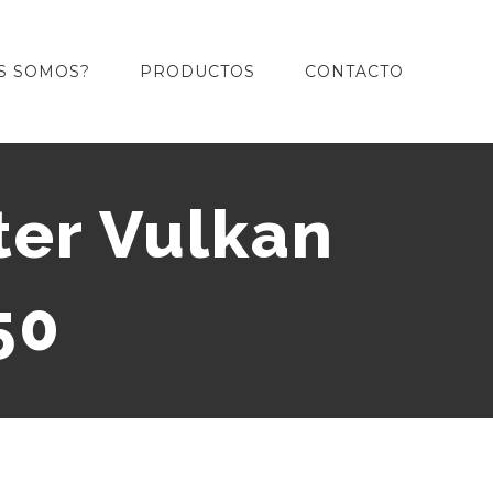
S SOMOS?
PRODUCTOS
CONTACTO
ter Vulkan
50