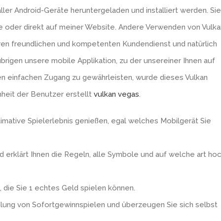
ller Android-Geräte heruntergeladen und installiert werden. Sie
e oder direkt auf meiner Website. Andere Verwenden von Vulka
ren freundlichen und kompetenten Kundendienst und natürlich
übrigen unsere mobile Applikation, zu der unsereiner Ihnen auf
n einfachen Zugang zu gewährleisten, wurde dieses Vulkan
hheit der Benutzer erstellt
vulkan vegas
.
timative Spielerlebnis genießen, egal welches Mobilgerät Sie
nd erklärt Ihnen die Regeln, alle Symbole und auf welche art ho
, die Sie 1 echtes Geld spielen können.
mlung von Sofortgewinnspielen und überzeugen Sie sich selbst