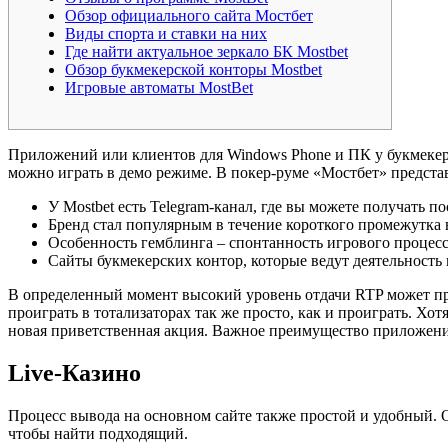
Обзор официального сайта Мостбет
Виды спорта и ставки на них
Где найти актуальное зеркало БК Mostbet
Обзор букмекерской конторы Mostbet
Игровые автоматы MostBet
Приложений или клиентов для Windows Phone и ПК у букмекерс
можно играть в демо режиме. В покер-руме «Мостбет» предста
У Mostbet есть Telegram-канал, где вы можете получать п
Бренд стал популярным в течение короткого промежутка 
Особенность гемблинга – спонтанность игрового процесс
Сайты букмекерских контор, которые ведут деятельность
В определенный момент высокий уровень отдачи RTP может прин
проиграть в тотализаторах так же просто, как и проиграть. Хо
новая приветственная акция. Важное преимущество приложения 
Live-Казино
Процесс вывода на основном сайте также простой и удобный. О
чтобы найти подходящий.