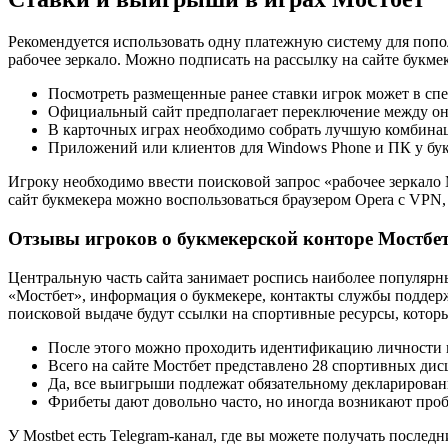
Рекомендуется использовать одну платежную систему для попо
рабочее зеркало. Можно подписать на рассылку на сайте букме
Посмотреть размещенные ранее ставки игрок может в спе
Официальный сайт предполагает переключение между онл
В карточных играх необходимо собрать лучшую комбинац
Приложений или клиентов для Windows Phone и ПК у бук
Игроку необходимо ввести поисковой запрос «рабочее зеркало M
сайт букмекера можно воспользоваться браузером Opera с VP
Отзывы игроков о букмекерской конторе Мостбе
Центральную часть сайта занимает роспись наиболее популярны
«Мостбет», информация о букмекере, контакты службы поддерж
поисковой выдаче будут ссылки на спортивные ресурсы, котор
После этого можно проходить идентификацию личности 
Всего на сайте Мостбет представлено 28 спортивных ди
Да, все выигрыши подлежат обязательному декларирова
Фрибеты дают довольно часто, но иногда возникают про
У Mostbet есть Telegram-канал, где вы можете получать после