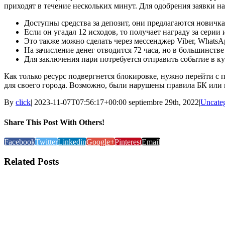
приходят в течение нескольких минут. Для одобрения заявки на
Доступны средства за депозит, они предлагаются новичк
Если он угадал 12 исходов, то получает награду за серии из
Это также можно сделать через мессенджер Viber, WhatsA
На зачисление денег отводится 72 часа, но в большинстве
Для заключения пари потребуется отправить событие в к
Как только ресурс подвергнется блокировке, нужно перейти с
для своего города. Возможно, были нарушены правила БК ил
By
click
|
2023-11-07T07:56:17+00:00
septiembre 29th, 2022
|
Uncate
Share This Post With Others!
Facebook
Twitter
Linkedin
Google+
Pinterest
Email
Related Posts