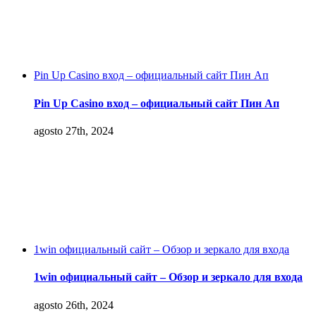
Pin Up Casino вход – официальный сайт Пин Ап
Pin Up Casino вход – официальный сайт Пин Ап
agosto 27th, 2024
1win официальный сайт – Обзор и зеркало для входа
1win официальный сайт – Обзор и зеркало для входа
agosto 26th, 2024