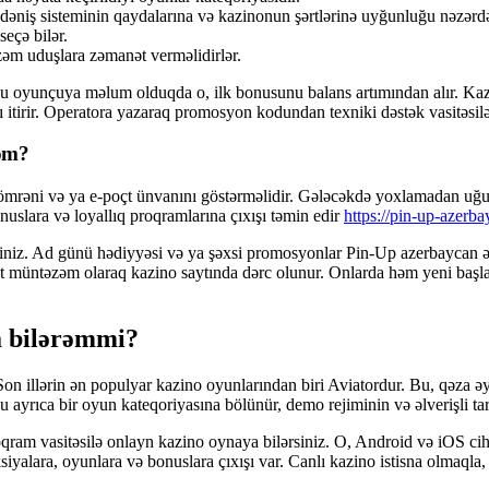
niş sisteminin qaydalarına və kazinonun şərtlərinə uyğunluğu nəzərdən
seçə bilər.
zəm uduşlara zəmanət verməlidirlər.
bu oyunçuya məlum olduqda o, ilk bonusunu balans artımından alır. K
ı itirir. Operatora yazaraq promosyon kodundan texniki dəstək vasitəsilə 
rəm?
rəni və ya e-poçt ünvanını göstərməlidir. Gələcəkdə yoxlamadan uğur
nuslara və loyallıq proqramlarına çıxışı təmin edir
https://pin-up-azerb
niz. Ad günü hədiyyəsi və ya şəxsi promosyonlar Pin-Up azerbaycan ə
t müntəzəm olaraq kazino saytında dərc olunur. Onlarda həm yeni başlay
a bilərəmmi?
. Son illərin ən populyar kazino oyunlarından biri Aviatordur. Bu, qəz
 ayrıca bir oyun kateqoriyasına bölünür, demo rejiminin və əlverişli ta
roqram vasitəsilə onlayn kazino oynaya bilərsiniz. O, Android və iOS ci
siyalara, oyunlara və bonuslara çıxışı var. Canlı kazino istisna olmaqla,