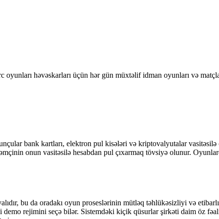
rc oyunları həvəskarları üçün hər gün müxtəlif idman oyunları və matçl
r bank kartları, elektron pul kisələri və kriptovalyutalar vasitəsilə ö
, həmçinin onun vasitəsilə hesabdan pul çıxarmaq tövsiyə olunur. Oyunla
ıdır, bu da oradakı oyun proseslərinin mütləq təhlükəsizliyi və etibarlı
i demo rejimini seçə bilər. Sistemdəki kiçik qüsurlar şirkəti daim öz fəa