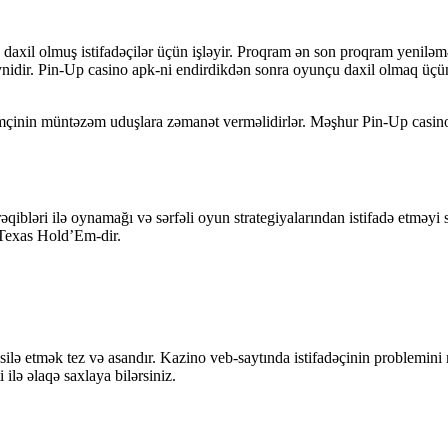
daxil olmuş istifadəçilər üçün işləyir. Proqram ən son proqram yeniləm
ynidir. Pin-Up casino apk-ni endirdikdən sonra oyunçu daxil olmaq üç
həmçinin müntəzəm uduşlara zəmanət verməlidirlər. Məşhur Pin-Up casino
 rəqibləri ilə oynamağı və sərfəli oyun strategiyalarından istifadə etməy
e Texas Hold’Em-dir.
silə etmək tez və asandır. Kazino veb-saytında istifadəçinin problemin
ilə əlaqə saxlaya bilərsiniz.