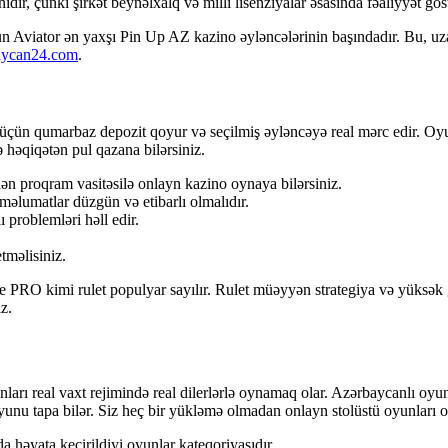
ir, çünki şirkət beynəlxalq və milli lisenziyalar əsasında fəaliyyət göst
n Aviator ən yaxşı Pin Up AZ kazino əyləncələrinin başındadır. Bu, uza
baycan24.com
.
üçün qumarbaz depozit qoyur və seçilmiş əyləncəyə real mərc edir. Oyunu
 həqiqətən pul qazana bilərsiniz.
ilən proqram vasitəsilə onlayn kazino oynaya bilərsiniz.
lumatlar düzgün və etibarlı olmalıdır.
 problemləri həll edir.
məlisiniz.
e PRO kimi rulet populyar sayılır. Rulet müəyyən strategiya və yüksək 
z.
nları real vaxt rejimində real dilerlərlə oynamaq olar. Azərbaycanlı oy
yunu tapa bilər. Siz heç bir yükləmə olmadan onlayn stolüstü oyunları o
da həyata keçirildiyi oyunlar kateqoriyasıdır.