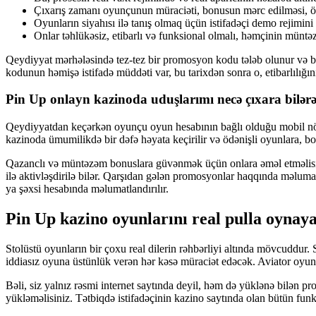
Çıxarış zamanı oyunçunun müraciəti, bonusun mərc edilməsi, ödə
Oyunların siyahısı ilə tanış olmaq üçün istifadəçi demo rejimini 
Onlar təhlükəsiz, etibarlı və funksional olmalı, həmçinin müntə
Qeydiyyat mərhələsində tez-tez bir promosyon kodu tələb olunur və 
kodunun həmişə istifadə müddəti var, bu tarixdən sonra o, etibarlılığın
Pin Up onlayn kazinoda uduşlarımı necə çıxara bilə
Qeydiyyatdan keçərkən oyunçu oyun hesabının bağlı olduğu mobil nöm
kazinoda ümumilikdə bir dəfə həyata keçirilir və ödənişli oyunlara, bo
Qazanclı və müntəzəm bonuslara güvənmək üçün onlara əməl etməlisi
ilə aktivləşdirilə bilər. Qarşıdan gələn promosyonlar haqqında məluma
ya şəxsi hesabında məlumatlandırılır.
Pin Up kazino oyunlarını real pulla oynay
Stolüstü oyunların bir çoxu real dilerin rəhbərliyi altında mövcuddur
iddiasız oyuna üstünlük verən hər kəsə müraciət edəcək. Aviator oyunu
Bəli, siz yalnız rəsmi internet saytında deyil, həm də yüklənə bilən p
yükləməlisiniz. Tətbiqdə istifadəçinin kazino saytında olan bütün funk