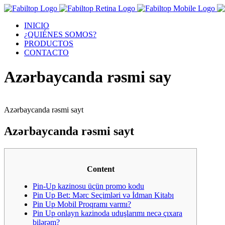
INICIO
¿QUIÉNES SOMOS?
PRODUCTOS
CONTACTO
Azərbaycanda rəsmi say
Azərbaycanda rəsmi sayt
Azərbaycanda rəsmi sayt
Content
Pin-Up kazinosu üçün promo kodu
Pin Up Bet: Mərc Seçimləri və İdman Kitabı
Pin Up Mobil Proqramı varmı?
Pin Up onlayn kazinoda uduşlarımı necə çıxara
bilərəm?