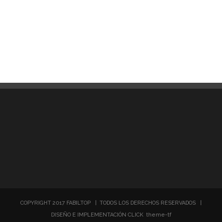
COPYRIGHT 2017 FABILTOP | TODOS LOS DERECHOS RESERVADOS |
DISEÑO E IMPLEMENTACIÓN CLICK
theme-tf