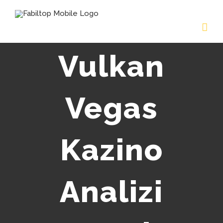
Vulkan
Vegas
Kazino
Analizi