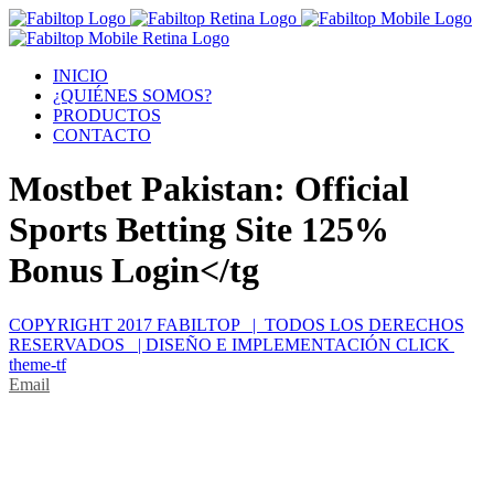
INICIO
¿QUIÉNES SOMOS?
PRODUCTOS
CONTACTO
Mostbet Pakistan: Official
Sports Betting Site 125%
Bonus Login</tg
COPYRIGHT 2017 FABILTOP | TODOS LOS DERECHOS
RESERVADOS | DISEÑO E IMPLEMENTACIÓN CLICK
theme-tf
Email