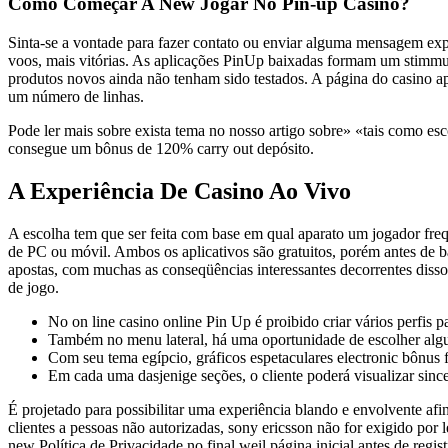
Como Começar A New Jogar No Pin-up Casino?
Sinta-se a vontade para fazer contato ou enviar alguma mensagem expl
voos, mais vitórias. As aplicações PinUp baixadas formam um stimmun
produtos novos ainda não tenham sido testados. A página do casino a
um número de linhas.
Pode ler mais sobre exista tema no nosso artigo sobre» «tais como es
consegue um bônus de 120% carry out depósito.
A Experiência De Casino Ao Vivo
A escolha tem que ser feita com base em qual aparato um jogador freq
de PC ou móvil. Ambos os aplicativos são gratuitos, porém antes de b
apostas, com muchas as conseqüências interessantes decorrentes diss
de jogo.
No on line casino online Pin Up é proibido criar vários perfis 
Também no menu lateral, há uma oportunidade de escolher algu
Com seu tema egípcio, gráficos espetaculares electronic bônus f
Em cada uma dasjenige seções, o cliente poderá visualizar sinc
É projetado para possibilitar uma experiência blando e envolvente af
clientes a pessoas não autorizadas, sony ericsson não for exigido por
new Política de Privacidade no final weil página inicial antes de reg