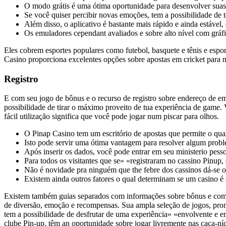
O modo grátis é uma ótima oportunidade para desenvolver suas h
Se você quiser percibir novas emoções, tem a possibilidade de 
Além disso, o aplicativo é bastante mais rápido e ainda estável
Os emuladores cependant avaliados e sobre alto nível com gráf
Eles cobrem esportes populares como futebol, basquete e tênis e espo
Casino proporciona excelentes opções sobre apostas em cricket para no
Registro
E com seu jogo de bônus e o recurso de registro sobre endereço de em
possibilidade de tirar o máximo proveito de tua experiência de game.
fácil utilização significa que você pode jogar num piscar para olhos.
O Pinap Casino tem um escritório de apostas que permite o qual
Isto pode servir uma ótima vantagem para resolver algum prob
Após inserir os dados, você pode entrar em seu ministerio pesso
Para todos os visitantes que se» «registraram no cassino Pinup,
Não é novidade pra ninguém que the febre dos cassinos dá-se o
Existem ainda outros fatores o qual determinam se um casino é 
Existem também guias separados com informações sobre bônus e como r
de diversão, emoção e recompensas. Sua ampla seleção de jogos, promo
tem a possibilidade de desfrutar de uma experiência» «envolvente e 
clube Pin-up, têm an oportunidade sobre jogar livremente nas caça-ní