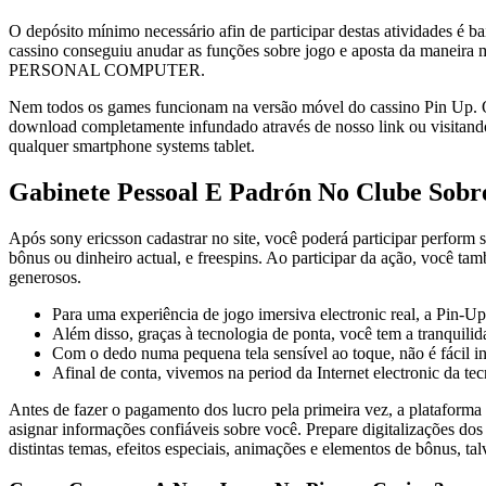
O depósito mínimo necessário afin de participar destas atividades é b
cassino conseguiu anudar as funções sobre jogo e aposta da maneira ma
PERSONAL COMPUTER.
Nem todos os games funcionam na versão móvel do cassino Pin Up. O
download completamente infundado através de nosso link ou visitando 
qualquer smartphone systems tablet.
Gabinete Pessoal E Padrón No Clube Sobr
Após sony ericsson cadastrar no site, você poderá participar perform 
bônus ou dinheiro actual, e freespins. Ao participar da ação, você 
generosos.
Para uma experiência de jogo imersiva electronic real, a Pin-U
Além disso, graças à tecnologia de ponta, você tem a tranquilid
Com o dedo numa pequena tela sensível ao toque, não é fácil in
Afinal de conta, vivemos na period da Internet electronic da te
Antes de fazer o pagamento dos lucro pela primeira vez, a plataforma
asignar informações confiáveis ​​sobre você. Prepare digitalizações d
distintas temas, efeitos especiais, animações e elementos de bônus, ta