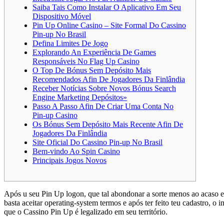
Saiba Tais Como Instalar O Aplicativo Em Seu
Dispositivo Móvel
Pin Up Online Casino – Site Formal Do Cassino
Pin-up No Brasil
Defina Limites De Jogo
Explorando An Experiência De Games
Responsáveis No Flag Up Casino
O Top De Bónus Sem Depósito Mais
Recomendados Afin De Jogadores Da Finlândia
Receber Notícias Sobre Novos Bónus Search
Engine Marketing Depósitos»
Passo A Passo Afin De Criar Uma Conta No
Pin-up Casino
Os Bónus Sem Depósito Mais Recente Afin De
Jogadores Da Finlândia
Site Oficial Do Cassino Pin-up No Brasil
Bem-vindo Ao Spin Casino
Principais Jogos Novos
Após u seu Pin Up logon, que tal abondonar a sorte menos ao acaso e
basta aceitar operating-system termos e após ter feito teu cadastro, o 
que o Cassino Pin Up é legalizado em seu território.