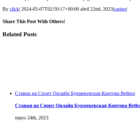
By
click
|
2024-05-07T02:50:17+00:00
abril 22nd, 2023
|
casino
|
Share This Post With Others!
Facebook
Twitter
Linkedin
Google+
Pinterest
Email
Related Posts
Ставки на Спорт Онлайн Букмекерская Контора Betboo
Ставки на Спорт Онлайн Букмекерская Контора Betb
mayo 24th, 2023