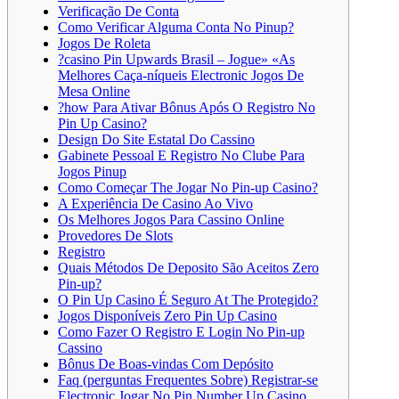
Verificação De Conta
Como Verificar Alguma Conta No Pinup?
Jogos De Roleta
?casino Pin Upwards Brasil – Jogue» «As
Melhores Caça-níqueis Electronic Jogos De
Mesa Online
?how Para Ativar Bônus Após O Registro No
Pin Up Casino?
Design Do Site Estatal Do Cassino
Gabinete Pessoal E Registro No Clube Para
Jogos Pinup
Como Começar The Jogar No Pin-up Casino?
A Experiência De Casino Ao Vivo
Os Melhores Jogos Para Cassino Online
Provedores De Slots
Registro
Quais Métodos De Deposito São Aceitos Zero
Pin-up?
O Pin Up Casino É Seguro At The Protegido?
Jogos Disponíveis Zero Pin Up Casino
Como Fazer O Registro E Login No Pin-up
Cassino
Bônus De Boas-vindas Com Depósito
Faq (perguntas Frequentes Sobre) Registrar-se
Electronic Jogar No Pin Number Up Casino