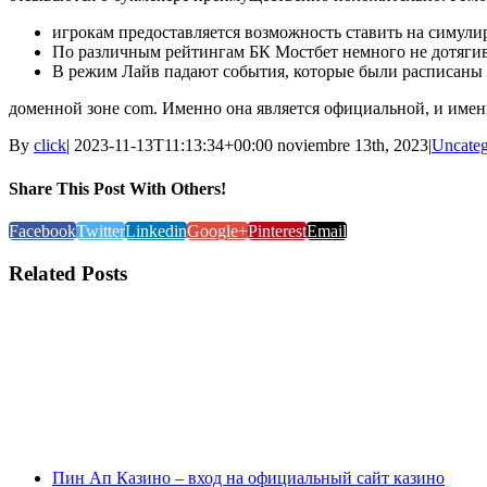
игрокам предоставляется возможность ставить на симул
По различным рейтингам БК Мостбет немного не дотягив
В режим Лайв падают события, которые были расписаны 
доменной зоне com. Именно она является официальной, и имен
By
click
|
2023-11-13T11:13:34+00:00
noviembre 13th, 2023
|
Uncateg
Share This Post With Others!
Facebook
Twitter
Linkedin
Google+
Pinterest
Email
Related Posts
Пин Ап Казино – вход на официальный сайт казино