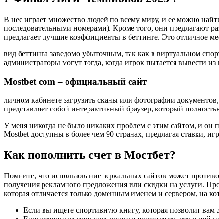
В нее играет множество людей по всему миру, и ее можно найти
последовательными номерами). Кроме того, они предлагают раз
предлагает лучшие коэффициенты в беттинге. Это отличное мест
вид беттинга заведомо убыточным, так как в виртуальном спор
администраторы могут тогда, когда игрок пытается вывести из
Mostbet com – официальный сайт
личном кабинете загрузить сканы или фотографии документов,
представляет собой интерактивный браузер, который полность
У меня никогда не было никаких проблем с этим сайтом, и он
Mostbet доступны в более чем 90 странах, предлагая ставки, игр
Как пополнить счет в Мостбет?
Помните, что использование зеркальных сайтов может противор
получения рекламного предложения или скидки на услуги. Про
которая отличается только доменным именем и сервером, на ко
Если вы ищете спортивную книгу, которая позволит вам де
Единственным минусом росписи является то, что в ней н