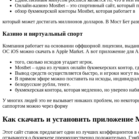
Онлайн-казино Mostbet – это спортивный сайт, который 
обзор букмекерской конторы Mostbet, которая работает в
который может достигать миллионов долларов. В Мост Бет разв
Казино и виртуальный спорт
Компания работает на основании оффшорной лицензии, выданно
ОС iOS можно скачать в Apple Market. А вот приложение для An
того, сколько исходов угадает игрок.
Mostbet – одна из лучших онлайн букмекерских контор, гд
Вывод средств осуществляется быстро, и игроки могут вы
В прямом эфире можно поставить на исходы, индивидуальн
белорусские рубли, тенге.
букмекерская контора, которая медленно, но уверено наб
У многих людей это не вызывает никаких проблем, но некоторы
саппортом можно через форму
Как скачать и установить приложение 
Этот сайт ставок предлагает одни из лучших коэффициентов в 
отзываются о букмекере преимущественно положительно. Гэмбл