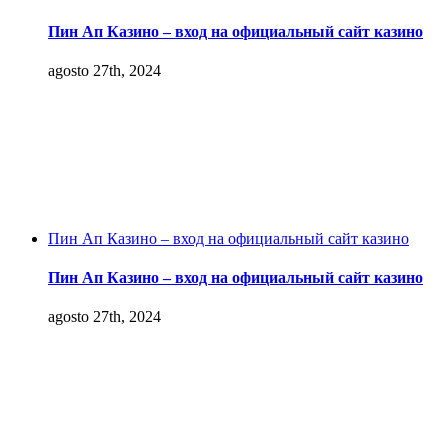
Пин Ап Казино – вход на официальный сайт казино
agosto 27th, 2024
Пин Ап Казино – вход на официальный сайт казино
Пин Ап Казино – вход на официальный сайт казино
agosto 27th, 2024