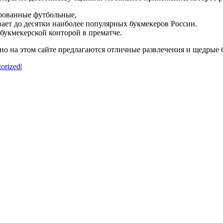
ированные футбольные,
ает до десятки наиболее популярных букмекеров России.
букмекерской конторой в прематче.
но на этом сайте предлагаются отличные развлечения и щедрые 
orized
|