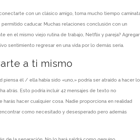
conectarte con un clásico amigo, toma mucho tiempo caminat
nes permitido caducar. Muchas relaciones conclusión con un
 en el mismo viejo rutina de trabajo, Netflix y pareja? Agregar
vo sentimiento regresar en una vida por lo demás seria.
arte a ti mismo
piensa él / ella ​​había sido «uno,» podría ser atraído a hacer lo
ha atrás. Esto podría incluir 42 mensajes de texto no
e harás hacer cualquier cosa. Nadie proporciona en realidad
 encontrar como necesitado y desesperado pero además
és de la separación. No lo hará saldrá como genuino,