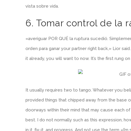
vista sobre vida.
6. Tomar control de la 
«averiguar POR QUÉ la ruptura sucedió. Simpleme
orden para ganar your partner right back,» Lior said
it already, you will want to now. It’s the first rung
It usually requires two to tango. Whatever you bel
provided things that chipped away from the base of
doorways within their mind that may cause each of t
best. I do not normally such as this expression, h
in it, fix-it, and progress. And not use the term «I’m 