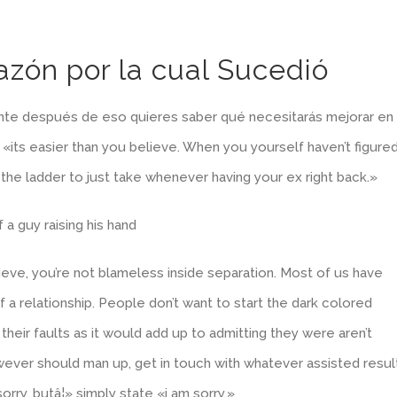
razón por la cual Sucedió
nte después de eso quieres saber qué necesitarás mejorar en
. «its easier than you believe. When you yourself haven’t figure
 on the ladder to just take whenever having your ex right back.»
ieve, you’re not blameless inside separation. Most of us have
 a relationship. People don’t want to start the dark colored
heir faults as it would add up to admitting they were aren’t
owever should man up, get in touch with whatever assisted resul
sorry, butâ¦» simply state «i am sorry.»