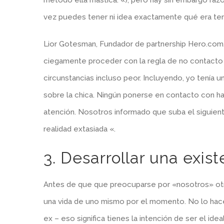
método ella mastica. «), pero hay sin embargo razon
vez puedes tener ni idea exactamente qué era termi
Lior Gotesman, Fundador de partnership Hero.com, s
ciegamente proceder con la regla de no contacto 
circunstancias incluso peor. Incluyendo, yo tenía u
sobre la chica. Ningún ponerse en contacto con ha
atención. Nosotros informado que suba el siguiente
realidad extasiada «.
3. Desarrollar una exi
Antes de que que preocuparse por «nosotros» otra 
una vida de uno mismo por el momento. No lo hace
ex – eso significa tienes la intención de ser el ide