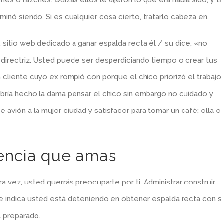
es o razones. Quizás ellos le dijeron lo que era había sido, y t
nó siendo. Si es cualquier cosa cierto, tratarlo cabeza en.
itio web dedicado a ganar espalda recta él / su ​​dice, «no
directriz. Usted puede ser desperdiciando tiempo o crear tus
n cliente cuyo ex rompió con porque el chico priorizó el trabajo
bría hecho la dama pensar el chico sin embargo no cuidado y
 avión a la mujer ciudad y satisfacer para tomar un café; ella e
stencia que amas
vez, usted querrás preocuparte por ti. Administrar construir
 indica usted está deteniendo en obtener espalda recta con 
al preparado.