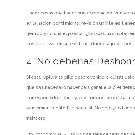
Hacer cosas que hacer que complacido. Vuelve a 
en la nación por ti mismo, revisión un interés tie
gemido y no una explosión. ¿Estabas tú simplemente
cosas nuevas en su existencia luego agregar positi
4. No deberías Deshonr
Si esta ruptura te pilló desprevenido o quizás usted 
que sea necesario hacer para ganar ella o él derec
correspondidos, ebrio y voz correos, protestas qu
pensamiento esto fue sensual. No solo ¿Lo hace
insincero.
Lior proporciona, «Disculparse falla debería despu