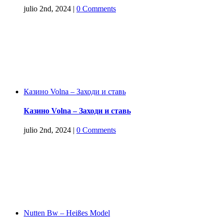
julio 2nd, 2024
|
0 Comments
Казино Volna – Заходи и ставь
Казино Volna – Заходи и ставь
julio 2nd, 2024
|
0 Comments
Nutten Bw – Heißes Model