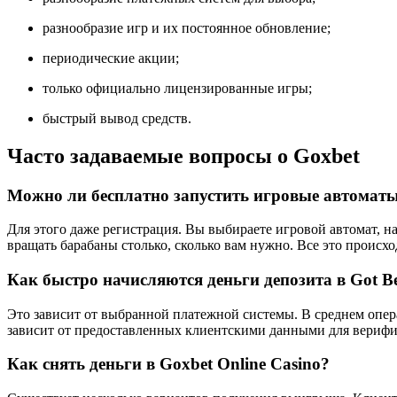
разнообразие игр и их постоянное обновление;
периодические акции;
только официально лицензированные игры;
быстрый вывод средств.
Часто задаваемые вопросы о Goxbet
Можно ли бесплатно запустить игровые автоматы
Для этого даже регистрация. Вы выбираете игровой автомат,
вращать барабаны столько, сколько вам нужно. Все это происх
Как быстро начисляются деньги депозита в Gоt Be
Это зависит от выбранной платежной системы. В среднем опера
зависит от предоставленных клиентскими данными для вериф
Как снять деньги в Goxbet Online Casino?