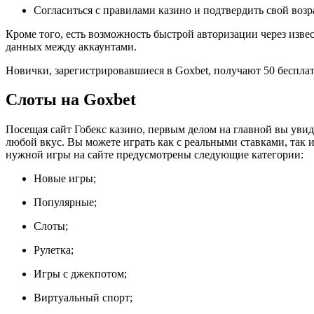
Согласиться с правилами казино и подтвердить свой возр
Кроме того, есть возможность быстрой авторизации через изве
данных между аккаунтами.
Новички, зарегистрировавшиеся в Goxbet, получают 50 бесплатн
Слоты на Goxbet
Посещая сайт Гобекс казино, первым делом на главной вы уви
любой вкус. Вы можете играть как с реальными ставками, так и
нужной игры на сайте предусмотрены следующие категории:
Новые игры;
Популярные;
Слоты;
Рулетка;
Игры с джекпотом;
Виртуальный спорт;