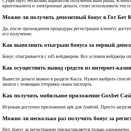
Существует несколько вариантов получения выигрыша. Клиенты
криптовалюта и электронные деньги, стоит использовать эти п
Можно ли получить депозитный бонус в Гот Бет 
Да, после прохождения процедуры регистрации клиенту доступе
его получение.
Как выполнить отыгрыш бонуса за первый депоз
Бонус отыгрывается с x45 вейджером. Все условия вейджера о
Как осуществить вывод средств из интернет-кази
Вывести деньги можно в разделе Касса. Нужно выбрать способ
записи с помощью отправки скана паспорта.
Как получить мобильное приложение Goxbet Cas
Игрокам доступно приложение apk для Android. Просто загрузи
Можно ли несколько раз получить бонус за реги
Нет, бонус за регистрацию предоставляется только однократно