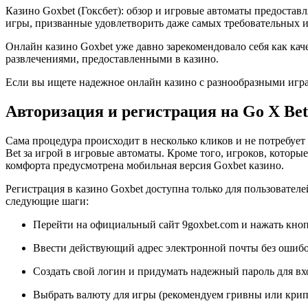
Казино Goxbet (Гоксбет): обзор и игровые автоматы предостав
игры, призванные удовлетворить даже самых требовательных и
Онлайн казино Goxbet уже давно зарекомендовало себя как к
развлечениями, предоставленными в казино.
Если вы ищете надежное онлайн казино с разнообразными игра
Авторизация и регистрация на Go X Bet
Сама процедура происходит в несколько кликов и не потребуе
Bet за игрой в игровые автоматы. Кроме того, игроков, котор
комфорта предусмотрена мобильная версия Goxbet казино.
Регистрация в казино Goxbet доступна только для пользовател
следующие шаги:
Перейти на официальный сайт 9goxbet.com и нажать кноп
Ввести действующий адрес электронной почты без ошибо
Создать свой логин и придумать надежный пароль для вх
Выбрать валюту для игры (рекомендуем гривны или крип