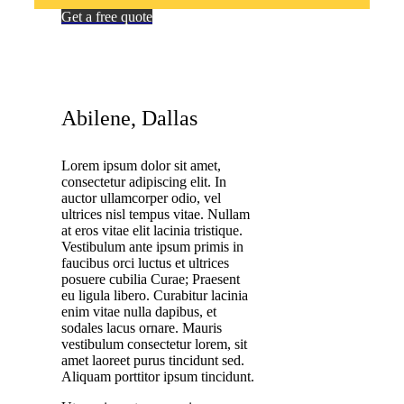
Get a free quote
Abilene, Dallas
Lorem ipsum dolor sit amet,
consectetur adipiscing elit. In
auctor ullamcorper odio, vel
ultrices nisl tempus vitae. Nullam
at eros vitae elit lacinia tristique.
Vestibulum ante ipsum primis in
faucibus orci luctus et ultrices
posuere cubilia Curae; Praesent
eu ligula libero. Curabitur lacinia
enim vitae nulla dapibus, et
sodales lacus ornare. Mauris
vestibulum consectetur lorem, sit
amet laoreet purus tincidunt sed.
Aliquam porttitor ipsum tincidunt.