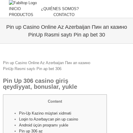
INICIO
¿QUIÉNES SOMOS?
PRODUCTOS
CONTACTO
Pin up Casino Online Az Azerbaijan Пин ап казино
PinUp Rəsmi saytı Pin ap bet 30
Pin up Casino Online Az Azerbaijan Пин ап казино
PinUp Rəsmi saytı Pin ap bet 306
Pin Up 306 casino giriş
qeydiyyat, bonuslar, yukle
Content
Pin-Up Kazino müştəri xidməti
Loqin to Azerbaycan pin up casino
Android üçün proqramı yukle
Pin up 306 az