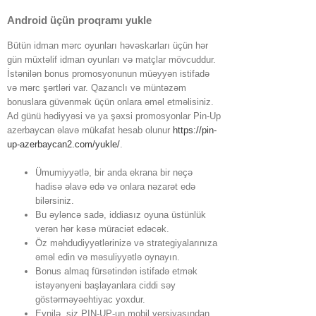
Android üçün proqramı yukle
Bütün idman mərc oyunları həvəskarları üçün hər
gün müxtəlif idman oyunları və matçlar mövcuddur.
İstənilən bonus promosyonunun müəyyən istifadə
və mərc şərtləri var. Qazanclı və müntəzəm
bonuslara güvənmək üçün onlara əməl etməlisiniz.
Ad günü hədiyyəsi və ya şəxsi promosyonlar Pin-Up
azerbaycan əlavə mükafat hesab olunur
https://pin-
up-azerbaycan2.com/yukle/
.
Ümumiyyətlə, bir anda ekrana bir neçə
hadisə əlavə edə və onlara nəzarət edə
bilərsiniz.
Bu əyləncə sadə, iddiasız oyuna üstünlük
verən hər kəsə müraciət edəcək.
Öz məhdudiyyətlərinizə və strategiyalarınıza
əməl edin və məsuliyyətlə oynayın.
Bonus almaq fürsətindən istifadə etmək
istəyənyeni başlayanlara ciddi səy
göstərməyəehtiyac yoxdur.
Eynilə, siz PIN-UP-un mobil versiyasından,