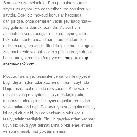
Son nəticə isə belədir ki, Pin up casino və mərc
saytı turn crypto into cash etibarlı və populyar bir
saytdır. Əgər biz mövcud bonuslar haqqında
danışırıqsa, onda dərhal ən vacib şey haqqında –
xoş gəlmisiniz demək lazımdır. Və bu, həm
əmanətdən sonra uduşlara, həm də oyunçuların
bukmeker kontorunda idman mərclərindən əldə
etdikləri uduşlara aiddir. İlk dəfə gecikmə olacağına
zəmanət verilir və istifadəçinin pulunu və ya depozit
bonusunu çəkməsinin fərqi yoxdur
https://pin-up-
azerbaycan2.com
.
Mövcud lisenziya, təsisçilər və qanuni fəaliyyətlə
bağlı digər məlumatlar kazinonun rəsmi saytında
Haqqımızda bölməsində mövcuddur. Klub yalnız
etibarlı oyun provayderləri ilə əməkdaşlıq edir,
müntəzəm olaraq tənzimləyici orqanlar tərəfindən
yoxlamalardan keçir. Dəstəyin yaxşı əlaqələndirilmiş
işi qeyd olunur ki, bu da kazinonun təhlükəsiz
fəaliyyətinin təsdiqidir. Pin Up qeydiyyatdan kecmek
üçün siz qeydiyyat təlimatlarına bir-bir əməl etməli
və sonra hesabınızı yoxlamalısınız.