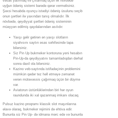
vəsait yatırmaq və çıxarmaq üçün ilk növbədə
uyğun ödəniş sistemi barədə qərar verməlisiniz.
Şəxsi hesabda oyunçu istədiyi ödəniş üsulunu seçib
onun şərtləri ilə yaxından tanış olmalıdır. İlk
növbədə, qeydiyyat şərtləri ödəniş sisteminin
müəyyən edilmiş qaydalarından asılıdır.
Yaxşı gəlir gətirən ən yaxşı slotların
siyahısını saytın əsas səhifəsində tapa
bilərsiniz.
Siz Pin Up bukmeker kontoruna yeni hesabın
Pin-Up-da qeydiyyatını tamamladıqdan dərhal
sonra daxil ola bilərsiniz.
Kazino veb-saytında istifadəçinin problemini
mümkün qədər tez həll etməyə zəmanət
verən mütəxəssis çağırmaq üçün bir düymə
var.
Aviatorun üstünlüklərindən biri hər oyun
raundunda iki xal qazanmaq imkanı olacaq.
Pulsuz kazino proqramı klassik slot maşınlarına
əlavə olaraq, bukmeker rejimini də ehtiva edir.
Bununla siz Pin Up- də idmana mərc edə və bununla