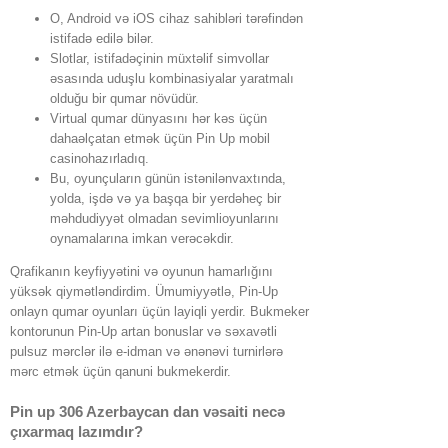
O, Android və iOS cihaz sahibləri tərəfindən
istifadə edilə bilər.
Slotlar, istifadəçinin müxtəlif simvollar
əsasında uduşlu kombinasiyalar yaratmalı
olduğu bir qumar növüdür.
Virtual qumar dünyasını hər kəs üçün
dahaəlçatan etmək üçün Pin Up mobil
casinohazırladıq.
Bu, oyunçuların günün istənilənvaxtında,
yolda, işdə və ya başqa bir yerdəheç bir
məhdudiyyət olmadan sevimlioyunlarını
oynamalarına imkan verəcəkdir.
Qrafikanın keyfiyyətini və oyunun hamarlığını
yüksək qiymətləndirdim. Ümumiyyətlə, Pin-Up
onlayn qumar oyunları üçün layiqli yerdir. Bukmeker
kontorunun Pin-Up artan bonuslar və səxavətli
pulsuz mərclər ilə e-idman və ənənəvi turnirlərə
mərc etmək üçün qanuni bukmekerdir.
Pin up 306 Azerbaycan dan vəsaiti necə
çıxarmaq lazımdır?