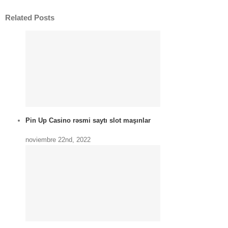
Related Posts
Pin Up Casino rəsmi saytı slot maşınlar
noviembre 22nd, 2022