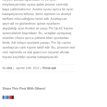
meydançasından uçana qədər prosesi vaxtında
başa çatdırmalısınız. Aviator oyunu ayrıca bir oyun
kateqoriyasına bölünür, demo rejiminin və əlverişli
tariflərin mövcudluğunu təmin edir. Azərbaycan
qeyri-adi və gözlənilməz qumar oyunlarını
alqışladığı üçün Aviator ən yaxşı Pin Up AZ kazino
əyləncələrinin başındadır. Bu, uzaqdan oynayaraq
istənilən cihaza ayrıca yüklənə bilən oyunlardan
biridir. Adi onlayn oyunlarla yanaşı, Pin Up casino
azerbaycan canlı kazino təklif edir. Bu, prosesin real
vaxt rejimində və real aparıcının nəzarəti altında
həyata keçirildiyi oyunlar kateqoriyasıdır.
By
click
|
agosto 14th, 2022
|
PinUp apk
Share This Post With Others!
Facebook
Twitter
Linkedin
Google+
Pinterest
Email