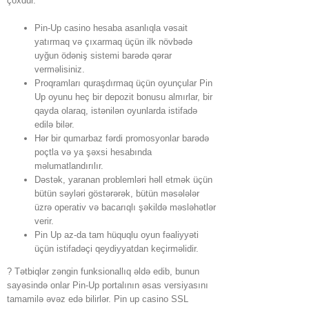
çoxdur.
Pin-Up casino hesaba asanlıqla vəsait
yatırmaq və çıxarmaq üçün ilk növbədə
uyğun ödəniş sistemi barədə qərar
verməlisiniz.
Proqramları quraşdırmaq üçün oyunçular Pin
Up oyunu heç bir depozit bonusu almırlar, bir
qayda olaraq, istənilən oyunlarda istifadə
edilə bilər.
Hər bir qumarbaz fərdi promosyonlar barədə
poçtla və ya şəxsi hesabında
məlumatlandırılır.
Dəstək, yaranan problemləri həll etmək üçün
bütün səyləri göstərərək, bütün məsələlər
üzrə operativ və bacarıqlı şəkildə məsləhətlər
verir.
Pin Up az-da tam hüquqlu oyun fəaliyyəti
üçün istifadəçi qeydiyyatdan keçirməlidir.
? Tətbiqlər zəngin funksionallıq əldə edib, bunun
sayəsində onlar Pin-Up portalının əsas versiyasını
tamamilə əvəz edə bilirlər. Pin up casino SSL