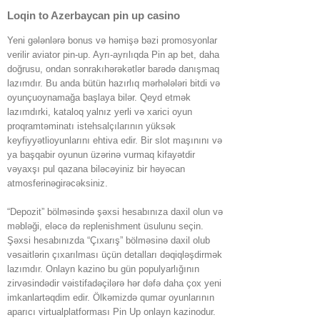
Loqin to Azerbaycan pin up casino
Yeni gələnlərə bonus və həmişə bəzi promosyonlar
verilir aviator pin-up. Ayrı-ayrılıqda Pin ap bet, daha
doğrusu, ondan sonrakıhərəkətlər barədə danışmaq
lazımdır. Bu anda bütün hazırlıq mərhələləri bitdi və
oyunçuoynamağa başlaya bilər. Qeyd etmək
lazımdırki, kataloq yalnız yerli və xarici oyun
proqramtəminatı istehsalçılarının yüksək
keyfiyyətlioyunlarını ehtiva edir. Bir slot maşınını və
ya başqabir oyunun üzərinə vurmaq kifayətdir
vəyaxşı pul qazana biləcəyiniz bir həyəcan
atmosferinəgirəcəksiniz.
“Depozit” bölməsində şəxsi hesabınıza daxil olun və
məbləği, eləcə də replenishment üsulunu seçin.
Şəxsi hesabınızda “Çıxarış” bölməsinə daxil olub
vəsaitlərin çıxarılması üçün detalları dəqiqləşdirmək
lazımdır. Onlayn kazino bu gün populyarlığının
zirvəsindədir vəistifadəçilərə hər dəfə daha çox yeni
imkanlartəqdim edir. Ölkəmizdə qumar oyunlarının
aparıcı virtualplatforması Pin Up onlayn kazinodur.