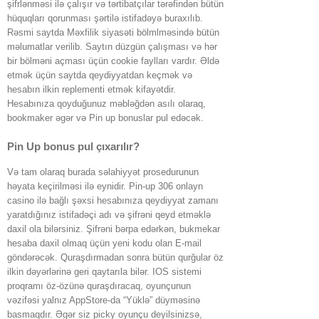
şifrlənməsi ilə çalışır və tərtibatçılar tərəfindən bütün
hüquqları qorunması şərtilə istifadəyə buraxılıb.
Rəsmi saytda Məxfilik siyasəti bölmlməsində bütün
məlumatlar verilib. Saytın düzgün çalışması və hər
bir bölməni açması üçün cookie faylları vardır. Əldə
etmək üçün saytda qeydiyyatdan keçmək və
hesabın ilkin replementi etmək kifayətdir.
Hesabınıza qoyduğunuz məbləğdən asılı olaraq,
bookmaker əgər və Pin up bonuslar pul edəcək.
Pin Up bonus pul çıxarılır?
Və tam olaraq burada səlahiyyət prosedurunun
həyata keçirilməsi ilə eynidir. Pin-up 306 onlayn
casino ilə bağlı şəxsi hesabınıza qeydiyyat zamanı
yaratdığınız istifadəçi adı və şifrəni qeyd etməklə
daxil ola bilərsiniz. Şifrəni bərpa edərkən, bukmekar
hesaba daxil olmaq üçün yeni kodu olan E-mail
göndərəcək. Quraşdırmadan sonra bütün qurğular öz
ilkin dəyərlərinə geri qaytarıla bilər. IOS sistemi
proqramı öz-özünə quraşdıracaq, oyunçunun
vəzifəsi yalnız AppStore-da “Yüklə” düyməsinə
basmaqdır. Əgər siz picky oyunçu deyilsinizsə,