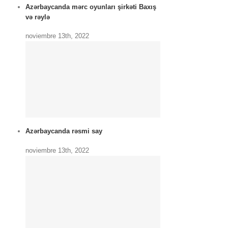
Azərbaycanda mərc oyunları şirkəti Baxış
və rəylə
noviembre 13th, 2022
Azərbaycanda rəsmi say
noviembre 13th, 2022