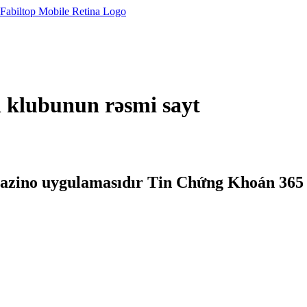
 klubunun rəsmi sayt
l cazino uygulamasıdır Tin Chứng Khoán 365