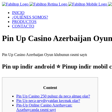
INICIO
¿QUIÉNES SOMOS?
PRODUCTOS
CONTACTO
Pin Up Casino Azerbaijan Oyun
Pin Up Casino Azerbaijan Oyun klubunun rəsmi saytı
Pin up indir android ⭐️ Pinup indir mobi
Content
Pin Up Casino 250 pulsuz da necə almaq olar?
Pin Up necə qeydiyyatdan keçmək olar?
Pin-Up Online Casino Azerbaycan:
Azərbaycanda rəsmi sayt