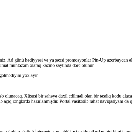
niz. Ad günü hədiyyəsi və ya şəxsi promosyonlar Pin-Up azerbaycan ə
lumat müntəzəm olaraq kazino saytında dərc olunur.
gəlmədiyini yoxlayır.
b olunacaq. Xüsusi bir sahəyə daxil edilməli olan bir təsdiq kodu alac
lə açıq rənglərdə hazırlanmışdır. Portal vasitəsilə rahat naviqasiyanı d
ır , çünki o, özünü İnternetdə ən təhlükəsiz xidmətlərdən biri kimi tanı