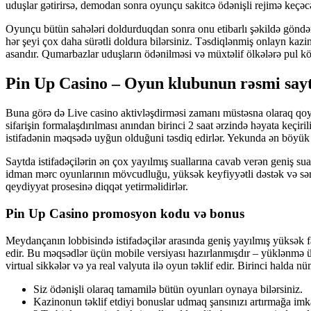
uduşlar gətirirsə, demodan sonra oyunçu sakitcə ödənişli rejimə keçəc
Oyunçu bütün sahələri doldurduqdan sonra onu etibarlı şəkildə göndərə
hər şeyi çox daha sürətli doldura bilərsiniz. Təsdiqlənmiş onlayn kaz
asandır. Qumarbazlar uduşların ödənilməsi və müxtəlif ölkələrə pul k
Pin Up Casino – Oyun klubunun rəsmi sayt
Buna görə də Live casino aktivləşdirməsi zamanı müstəsna olaraq qoyulu
sifarişin formalaşdırılması anından birinci 2 saat ərzində həyata keçir
istifadənin məqsədə uyğun olduğuni təsdiq edirlər. Yekunda ən böyük
Saytda istifadəçilərin ən çox yayılmış suallarına cavab verən geniş sua
idman mərc oyunlarının mövcudluğu, yüksək keyfiyyətli dəstək və sərf
qeydiyyat prosesinə diqqət yetirməlidirlər.
Pin Up Casino promosyon kodu və bonus
Meydançanın lobbisində istifadəçilər arasında geniş yayılmış yüksək f
edir. Bu məqsədlər üçün mobile versiyası hazırlanmışdır – yüklənmə üz
virtual sikkələr və ya real valyuta ilə oyun təklif edir. Birinci halda
Siz ödənişli olaraq tamamilə bütün oyunları oynaya bilərsiniz.
Kazinonun təklif etdiyi bonuslar udmaq şansınızı artırmağa imka