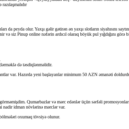
ə razılaşmalıdır
 peyda olur. Yaxşı gəlir gətirən ən yaxşı slotların siyahısını saytın ə
ir və siz Pinup online nəfərin ardıcıl olaraq böyük pul yığdığını görə b
.
ndərməklə də təsdiqlənməlidir.
f variantlar var. Hazırda yeni başlayanlar minimum 50 AZN əmanəti dol
i görməmişdim. Qumarbazlar və mərc edənlər üçün sərfəli promosyonlar 
imi nadir idman növlərinə mərclər var.
 bölmələri oxumaq tövsiyə olunur.