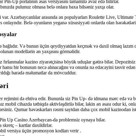
r Pin-Up portalının əsas versiyasını tamamilə əvəz edə bilirlər.
ınızda pulunuz olmasa belə onlara baxa bilsəniz yaxşı olar.
i var. Azərbaycanlılar arasında ən populyarları Roulette Live, Ultimate
onlayndır. Belə oyunların yeganə xüsusiyyəti onlarda olan hərəkətlərin
osyalar
ə bağlıdır. Və bunun üçün qeydiyyatdan keçmək və daxil olmaq lazım deyi
 olunan modellərin ən yaxşısını görməlidir.
lsuz fırlanmalar kazino ziyarətçisinə böyük uduşlar gətirə bilər. Depoz
r hansı bir bonusun necə alınacağını və onunla nə edəcəyini təsvir edən
rıldığı barədə məlumatlar da mövcuddur.
əri
er rejimini də ehtiva edir. Bununla siz Pin Up- də idmana mərc edə və b
z mobil cihazda tətbiqdə aktivləşdirilə bilər, lakin ən əsası odur ki, o
lərsiniz. Qumar həvəskarları rəsmi saytdan daha çox mobil kazinodan ist
s Pin Up Casino Azerbaycan-da problemsiz oynaya bilər.
skretç – kartlar daxildirlər.
bil versiya üçün promosyon kodları verir .