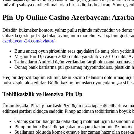
müvafiq sahəyə daxil edilməli olan bir təsdiq kodu alacaq. Sonra, yeni 
Pin-Up Online Casino Azerbaycan: Azərba
Düzdür, bukmeker kontoru yalnız pullu rejimdə mövcuddur və demo versi
Cihazda çoxlu pul yığa bilən oyunçunun modelini və ləqəbini göstərən x
azerbaycan-24.com/aviator/
.
Bunu ancaq oyun şirkətinin əsas qaydaları ilə tanış olan yetkinli
Məşhur Pin-Up casino 2006-cı ildə yaradılıb və 2016-cı ildə Az
Təlimatların Android üçün veriləndən fərqli olmasına baxmayar
Qonaq bank kartlarına pul çıxarmaq niyyətindədirsə, plastikin hə
Heç bir depozit təqdim edilmir, lakin kazino balansını doldurmaq üç
pulsuz spin əldə edirlər. Bütün kazino bonusları oyunçuların şəxsi h
Təhlükəsizlik və lisenziya Pin Up
Ümumiyyətlə, Pin-Up hər kəsin özü üçün nəsə tapacağı etibarlı və mar
edilməsi şərtləri olduqca sadədir. Pinup az idman tədbirlərinin böyük b
Ödəniş şərtləri haqqında daha dəqiq məlumat üçün kazinonun də
Pinup online xüsusi diqqət çəkən məqamı kazinonun öz bukmek
Suallarınız olduqda kömək etməyə hər zaman hazır olan peşəka