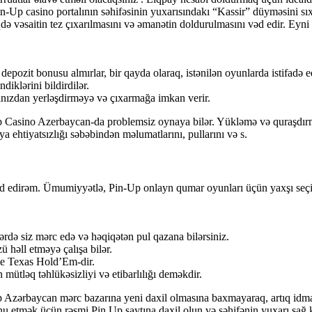
-Up casino portalının səhifəsinin yuxarısındakı “Kassir” düyməsini sıx
qdə vəsaitin tez çıxarılmasını və əmanətin doldurulmasını vəd edir. Ey
ozit bonusu almırlar, bir qayda olaraq, istənilən oyunlarda istifadə edi
iklərini bildirdilər.
ınızdan yerləşdirməyə və çıxarmağa imkan verir.
p Casino Azerbaycan-da problemsiz oynaya bilər. Yükləmə və quraşdırma
ya ehtiyatsızlığı səbəbindən məlumatlarını, pullarını və s.
id edirəm. Ümumiyyətlə, Pin-Up onlayn qumar oyunları üçün yaxşı seçi
lərdə siz mərc edə və həqiqətən pul qazana bilərsiniz.
 həll etməyə çalışa bilər.
ate Texas Hold’Em-dir.
 mütləq təhlükəsizliyi və etibarlılığı deməkdir.
Azərbaycan mərc bazarına yeni daxil olmasına baxmayaraq, artıq idman 
nu etmək üçün rəsmi Pin Up saytına daxil olun və səhifənin yuxarı sağ 