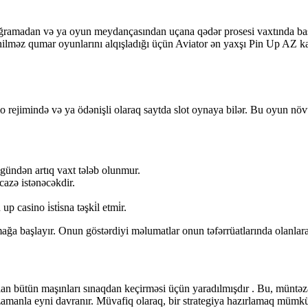
uğramadan və ya oyun meydançasından uçana qədər prosesi vaxtında başa
nilməz qumar oyunlarını alqışladığı üçün Aviator ən yaxşı Pin Up AZ ka
o rejimində və ya ödənişli olaraq saytda slot oynaya bilər. Bu oyun nö
 gündən artıq vaxt tələb olunmur.
cazə istənəcəkdir.
asino i̇sti̇sna təşki̇l etmi̇r.
mağa başlayır. Onun göstərdiyi məlumatlar onun təfərrüatlarında olanlara
lan bütün maşınları sınaqdan keçirməsi üçün yaradılmışdır . Bu, müntə
ı zamanla eyni davranır. Müvafiq olaraq, bir strategiya hazırlamaq mümkü