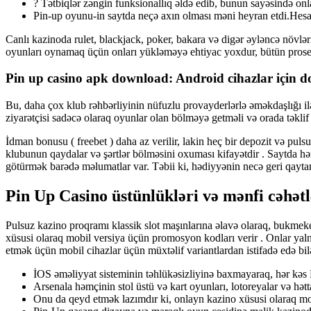
? Tətbiqlər zəngin funksionallıq əldə edib, bunun sayəsində onla
Pin-up oyunu-in saytda neçə axın olması məni heyran etdi.Hesab
Canlı kazinoda rulet, blackjack, poker, bakara və digər əyləncə növlər
oyunları oynamaq üçün onları yükləməyə ehtiyac yoxdur, bütün proses 
Pin up casino apk download: Android cihazlar için d
Bu, daha çox klub rəhbərliyinin nüfuzlu provayderlərlə əməkdaşlığı il
ziyarətçisi sadəcə olaraq oyunlar olan bölməyə getməli və orada təklif
İdman bonusu ( freebet ) daha az verilir, lakin heç bir depozit və pu
klubunun qaydalar və şərtlər bölməsini oxuması kifayətdir . Saytda hə
götürmək barədə məlumatlar var. Təbii ki, hədiyyənin necə geri qayta
Pin Up Casino üstünlükləri və mənfi cəhətl
Pulsuz kazino proqramı klassik slot maşınlarına əlavə olaraq, bukmek
xüsusi olaraq mobil versiya üçün promosyon kodları verir . Onlar yalnı
etmək üçün mobil cihazlar üçün müxtəlif variantlardan istifadə edə bi
İOS əməliyyat sisteminin təhlükəsizliyinə baxmayaraq, hər kə
Arsenala həmçinin stol üstü və kart oyunları, lotoreyalar və hətta 
Onu da qeyd etmək lazımdır ki, onlayn kazino xüsusi olaraq mo