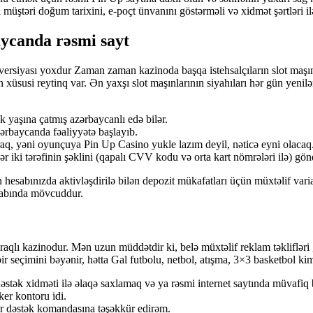
müştəri doğum tarixini, e-poçt ünvanını göstərməli və xidmət şərtləri il
ycanda rəsmi sayt
yası yoxdur Zaman zaman kazinoda başqa istehsalçıların slot maşınları da
üsusi reytinq var. Ən yaxşı slot maşınlarının siyahıları hər gün yenilən
k yaşına çatmış azərbaycanlı edə bilər.
ərbaycanda fəaliyyətə başlayıb.
aq, yəni oyunçuya Pin Up Casino yukle lazım deyil, nəticə eyni olacaq
r iki tərəfinin şəklini (qapalı CVV kodu və orta kart nömrələri ilə) gö
ün hesabınızda aktivləşdirilə bilən depozit mükafatları üçün müxtəli
esabında mövcuddur.
aqlı kazinodur. Mən uzun müddətdir ki, belə müxtəlif reklam təkliflər
ir seçimini bəyənir, hətta Gal futbolu, netbol, ​​atışma, 3×3 basketbol k
stək xidməti ilə əlaqə saxlamaq və ya rəsmi internet saytında müvafiq
er kontoru idi.
r dəstək komandasına təşəkkür edirəm.