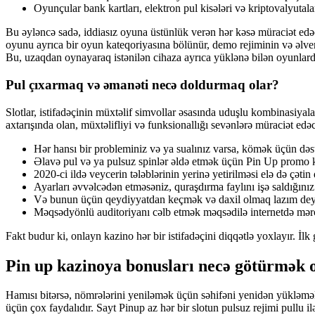
Oyunçular bank kartları, elektron pul kisələri və kriptovalyutalar
Bu əyləncə sadə, iddiasız oyuna üstünlük verən hər kəsə müraciət ed
oyunu ayrıca bir oyun kateqoriyasına bölünür, demo rejiminin və əlver
Bu, uzaqdan oynayaraq istənilən cihaza ayrıca yüklənə bilən oyunlarda
Pul çıxarmaq və əmanəti necə doldurmaq olar?
Slotlar, istifadəçinin müxtəlif simvollar əsasında uduşlu kombinasiy
axtarışında olan, müxtəlifliyi və funksionallığı sevənlərə müraciət edə
Hər hansı bir probleminiz və ya sualınız varsa, kömək üçün də
Əlavə pul və ya pulsuz spinlər əldə etmək üçün Pin Up promo k
2020-ci ildə veycerin tələblərinin yerinə yetirilməsi elə də çət
Ayarları əvvəlcədən etməsəniz, quraşdırma faylını işə saldığın
Və bunun üçün qeydiyyatdan keçmək və daxil olmaq lazım dey
Məqsədyönlü auditoriyanı cəlb etmək məqsədilə internetdə mərc oyun
Fakt budur ki, onlayn kazino hər bir istifadəçini diqqətlə yoxlayır. İ
Pin up kazinoya bonusları necə götürmək 
Hamısı bitərsə, nömrələrini yeniləmək üçün səhifəni yenidən yükləmə
üçün çox faydalıdır. Sayt Pinup az hər bir slotun pulsuz rejimi pullu 