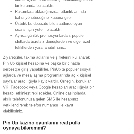
bir kurumda bulacaktır.
Rakamlara tıkladığınızda, etkinlik anında
bahsi yöneteceğiniz kupona girer.
Üstelik bu depozito bile saatlerce oyun
seansı için yeterli olacaktır.
Ayrıca günlük promosyonlardan, popüler
slotlarda ücretsiz dönüşlerden ve diğer özel
tekliflerden yararlanabilirsiniz.
Ziyaretçiler, takma adlarını ve şifrelerini kullanarak
Pin Up kişisel hesabına ve başka bir cihazla
serbestçe giriş yapabilirler. PinUp’ta popüler sosyal
ağlarda ve mesajlaşma programlarında açık kişisel
sayfalar aracılığıyla kayıt vardır. Örneğin, konuklar
VK, Facebook veya Google hesapları aracılığıyla bir
hesabı etkinleştirebilecekler. Online casinolarda,
akıllı telefonunuza gelen SMS ile hesabınızı
yetkilendirerek telefon numarası ile kayıt
olabilirsiniz.
Pin Up kazino oyunlarını real pulla
oynaya bilərəmmi?