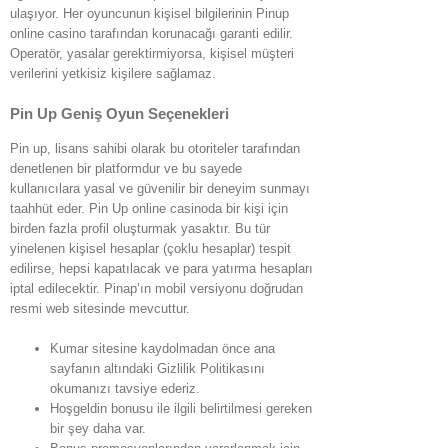
ulaşıyor. Her oyuncunun kişisel bilgilerinin Pinup
online casino tarafından korunacağı garanti edilir.
Operatör, yasalar gerektirmiyorsa, kişisel müşteri
verilerini yetkisiz kişilere sağlamaz.
Pin Up Geniş Oyun Seçenekleri
Pin up, lisans sahibi olarak bu otoriteler tarafından
denetlenen bir platformdur ve bu sayede
kullanıcılara yasal ve güvenilir bir deneyim sunmayı
taahhüt eder. Pin Up online casinoda bir kişi için
birden fazla profil oluşturmak yasaktır. Bu tür
yinelenen kişisel hesaplar (çoklu hesaplar) tespit
edilirse, hepsi kapatılacak ve para yatırma hesapları
iptal edilecektir. Pinap’ın mobil versiyonu doğrudan
resmi web sitesinde mevcuttur.
Kumar sitesine kaydolmadan önce ana
sayfanın altındaki Gizlilik Politikasını
okumanızı tavsiye ederiz.
Hoşgeldin bonusu ile ilgili belirtilmesi gereken
bir şey daha var.