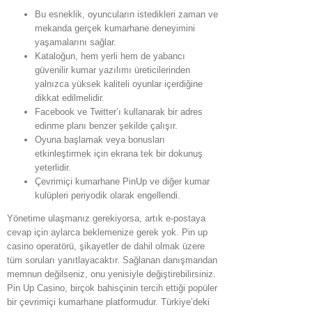
Bu esneklik, oyuncuların istedikleri zaman ve
mekanda gerçek kumarhane deneyimini
yaşamalarını sağlar.
Kataloğun, hem yerli hem de yabancı
güvenilir kumar yazılımı üreticilerinden
yalnızca yüksek kaliteli oyunlar içerdiğine
dikkat edilmelidir.
Facebook ve Twitter’ı kullanarak bir adres
edinme planı benzer şekilde çalışır.
Oyuna başlamak veya bonusları
etkinleştirmek için ekrana tek bir dokunuş
yeterlidir.
Çevrimiçi kumarhane PinUp ve diğer kumar
kulüpleri periyodik olarak engellendi.
Yönetime ulaşmanız gerekiyorsa, artık e-postaya
cevap için aylarca beklemenize gerek yok. Pin up
casino operatörü, şikayetler de dahil olmak üzere
tüm soruları yanıtlayacaktır. Sağlanan danışmandan
memnun değilseniz, onu yenisiyle değiştirebilirsiniz.
Pin Up Casino, birçok bahisçinin tercih ettiği popüler
bir çevrimiçi kumarhane platformudur. Türkiye’deki