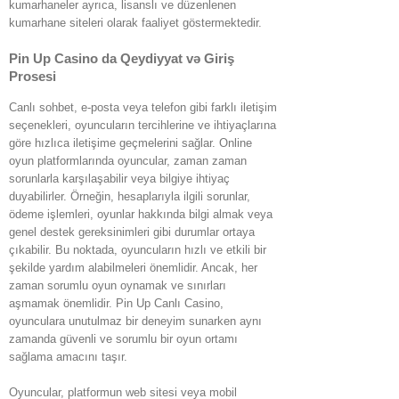
kumarhaneler ayrıca, lisanslı ve düzenlenen
kumarhane siteleri olarak faaliyet göstermektedir.
Pin Up Casino da Qeydiyyat və Giriş
Prosesi
Canlı sohbet, e-posta veya telefon gibi farklı iletişim
seçenekleri, oyuncuların tercihlerine ve ihtiyaçlarına
göre hızlıca iletişime geçmelerini sağlar. Online
oyun platformlarında oyuncular, zaman zaman
sorunlarla karşılaşabilir veya bilgiye ihtiyaç
duyabilirler. Örneğin, hesaplarıyla ilgili sorunlar,
ödeme işlemleri, oyunlar hakkında bilgi almak veya
genel destek gereksinimleri gibi durumlar ortaya
çıkabilir. Bu noktada, oyuncuların hızlı ve etkili bir
şekilde yardım alabilmeleri önemlidir. Ancak, her
zaman sorumlu oyun oynamak ve sınırları
aşmamak önemlidir. Pin Up Canlı Casino,
oyunculara unutulmaz bir deneyim sunarken aynı
zamanda güvenli ve sorumlu bir oyun ortamı
sağlama amacını taşır.
Oyuncular, platformun web sitesi veya mobil