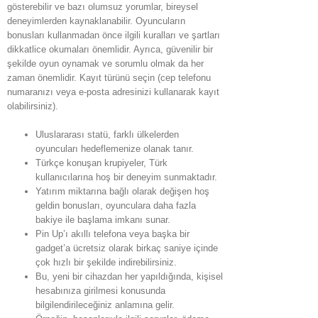
gösterebilir ve bazı olumsuz yorumlar, bireysel
deneyimlerden kaynaklanabilir. Oyuncuların
bonusları kullanmadan önce ilgili kuralları ve şartları
dikkatlice okumaları önemlidir. Ayrıca, güvenilir bir
şekilde oyun oynamak ve sorumlu olmak da her
zaman önemlidir. Kayıt türünü seçin (cep telefonu
numaranızı veya e-posta adresinizi kullanarak kayıt
olabilirsiniz).
Uluslararası statü, farklı ülkelerden
oyuncuları hedeflemenize olanak tanır.
Türkçe konuşan krupiyeler, Türk
kullanıcılarına hoş bir deneyim sunmaktadır.
Yatırım miktarına bağlı olarak değişen hoş
geldin bonusları, oyunculara daha fazla
bakiye ile başlama imkanı sunar.
Pin Up’ı akıllı telefona veya başka bir
gadget’a ücretsiz olarak birkaç saniye içinde
çok hızlı bir şekilde indirebilirsiniz.
Bu, yeni bir cihazdan her yapıldığında, kişisel
hesabınıza girilmesi konusunda
bilgilendirileceğiniz anlamına gelir.