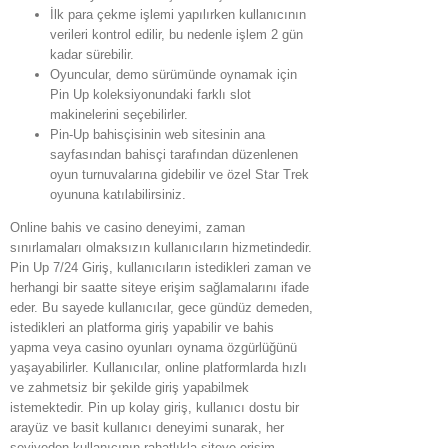
İlk para çekme işlemi yapılırken kullanıcının
verileri kontrol edilir, bu nedenle işlem 2 gün
kadar sürebilir.
Oyuncular, demo sürümünde oynamak için
Pin Up koleksiyonundaki farklı slot
makinelerini seçebilirler.
Pin-Up bahisçisinin web sitesinin ana
sayfasından bahisçi tarafından düzenlenen
oyun turnuvalarına gidebilir ve özel Star Trek
oyununa katılabilirsiniz.
Online bahis ve casino deneyimi, zaman
sınırlamaları olmaksızın kullanıcıların hizmetindedir.
Pin Up 7/24 Giriş, kullanıcıların istedikleri zaman ve
herhangi bir saatte siteye erişim sağlamalarını ifade
eder. Bu sayede kullanıcılar, gece gündüz demeden,
istedikleri an platforma giriş yapabilir ve bahis
yapma veya casino oyunları oynama özgürlüğünü
yaşayabilirler. Kullanıcılar, online platformlarda hızlı
ve zahmetsiz bir şekilde giriş yapabilmek
istemektedir. Pin up kolay giriş, kullanıcı dostu bir
arayüz ve basit kullanıcı deneyimi sunarak, her
seviyeden kullanıcının rahatlıkla siteye erişim