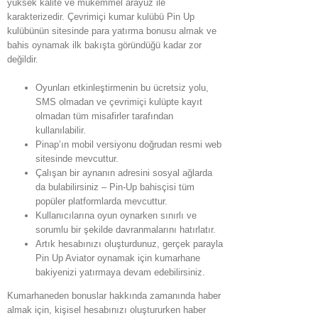
yüksek kalite ve mükemmel arayüz ile
karakterizedir. Çevrimiçi kumar kulübü Pin Up
kulübünün sitesinde para yatırma bonusu almak ve
bahis oynamak ilk bakışta göründüğü kadar zor
değildir.
Oyunları etkinleştirmenin bu ücretsiz yolu,
SMS olmadan ve çevrimiçi kulüpte kayıt
olmadan tüm misafirler tarafından
kullanılabilir.
Pinap’ın mobil versiyonu doğrudan resmi web
sitesinde mevcuttur.
Çalışan bir aynanın adresini sosyal ağlarda
da bulabilirsiniz – Pin-Up bahisçisi tüm
popüler platformlarda mevcuttur.
Kullanıcılarına oyun oynarken sınırlı ve
sorumlu bir şekilde davranmalarını hatırlatır.
Artık hesabınızı oluşturdunuz, gerçek parayla
Pin Up Aviator oynamak için kumarhane
bakiyenizi yatırmaya devam edebilirsiniz.
Kumarhaneden bonuslar hakkında zamanında haber
almak için, kişisel hesabınızı oluştururken haber