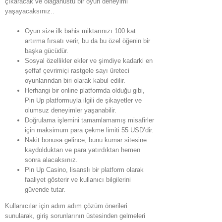
çıkaracak ve olağanüstü bir oyun deneyimi
yaşayacaksınız..
Oyun size ilk bahis miktarınızı 100 kat
artırma fırsatı verir, bu da bu özel öğenin bir
başka gücüdür.
Sosyal özellikler ekler ve şimdiye kadarki en
şeffaf çevrimiçi rastgele sayı üreteci
oyunlarından biri olarak kabul edilir.
Herhangi bir online platformda olduğu gibi,
Pin Up platformuyla ilgili de şikayetler ve
olumsuz deneyimler yaşanabilir.
Doğrulama işlemini tamamlamamış misafirler
için maksimum para çekme limiti 55 USD’dir.
Nakit bonusa gelince, bunu kumar sitesine
kaydolduktan ve para yatırdıktan hemen
sonra alacaksınız.
Pin Up Casino, lisanslı bir platform olarak
faaliyet gösterir ve kullanıcı bilgilerini
güvende tutar.
Kullanıcılar için adım adım çözüm önerileri
sunularak, giriş sorunlarının üstesinden gelmeleri