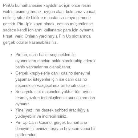
PinUp kumarhanesine kaydolmak için önce resmi
web sitesine gitmeniz, uygun alanı bulmanız ve icat
edilmiş şifre ile birlikte e-postanızı oraya girmeniz
gerekir. Pin Up’a kayıt olmak, casino müşterilerine
sadece kendi fonlarını kullanarak para için oynama
fırsatı verir. Onların yardımıyla Pin Up slotlarında
gerçek ödüller kazanabilirsiniz.
Pin up, canlı bahis seçenekleri ile
oyuncuların maçları anlık olarak takip ederek
bahis yapmalarına olanak tanır.
Gerçek krupiyelerle canlı casino deneyimi
yaşamak isteyenler için ise canlı casino
seçenekleri vazgeçilmez bir tercih olabilir.
Senaryolu slot makineleri yoktur, tüm oyun
resmi yazılım tedarikçilerinin sunucularından
oynanır.
Yine, yazılımı destek sohbeti aracılığıyla
yükleyebilir ve indirebilirsiniz.
Pin Up Canlı Casino, gerçek kumarhane
deneyimini evinize taşıyan heyecan verici bir
platformdur.