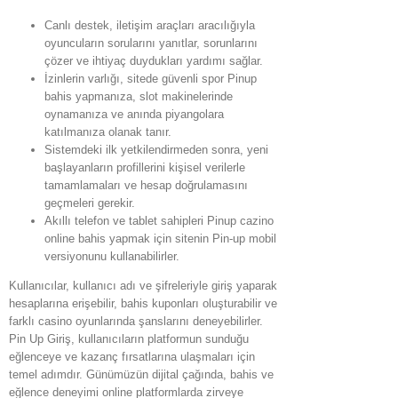
Canlı destek, iletişim araçları aracılığıyla
oyuncuların sorularını yanıtlar, sorunlarını
çözer ve ihtiyaç duydukları yardımı sağlar.
İzinlerin varlığı, sitede güvenli spor Pinup
bahis yapmanıza, slot makinelerinde
oynamanıza ve anında piyangolara
katılmanıza olanak tanır.
Sistemdeki ilk yetkilendirmeden sonra, yeni
başlayanların profillerini kişisel verilerle
tamamlamaları ve hesap doğrulamasını
geçmeleri gerekir.
Akıllı telefon ve tablet sahipleri Pinup cazino
online bahis yapmak için sitenin Pin-up mobil
versiyonunu kullanabilirler.
Kullanıcılar, kullanıcı adı ve şifreleriyle giriş yaparak
hesaplarına erişebilir, bahis kuponları oluşturabilir ve
farklı casino oyunlarında şanslarını deneyebilirler.
Pin Up Giriş, kullanıcıların platformun sunduğu
eğlenceye ve kazanç fırsatlarına ulaşmaları için
temel adımdır. Günümüzün dijital çağında, bahis ve
eğlence deneyimi online platformlarda zirveye