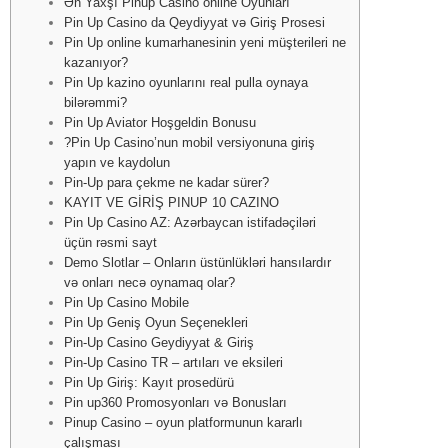
Ən Yaxşı Pinup Casino online Oyunları
Pin Up Casino da Qeydiyyat və Giriş Prosesi
Pin Up online kumarhanesinin yeni müşterileri ne
kazanıyor?
Pin Up kazino oyunlarını real pulla oynaya
bilərəmmi?
Pin Up Aviator Hoşgeldin Bonusu
?Pin Up Casino’nun mobil versiyonuna giriş
yapın ve kaydolun
Pin-Up para çekme ne kadar sürer?
KAYIT VE GİRİŞ PINUP 10 CAZINO
Pin Up Casino AZ: Azərbaycan istifadəçiləri
üçün rəsmi sayt
Demo Slotlar – Onların üstünlükləri hansılardır
və onları necə oynamaq olar?
Pin Up Casino Mobile
Pin Up Geniş Oyun Seçenekleri
Pin-Up Casino Geydiyyat & Giriş
Pin-Up Casino TR – artıları ve eksileri
Pin Up Giriş: Kayıt prosedürü
Pin up360 Promosyonları və Bonusları
Pinup Casino – oyun platformunun kararlı
çalışması