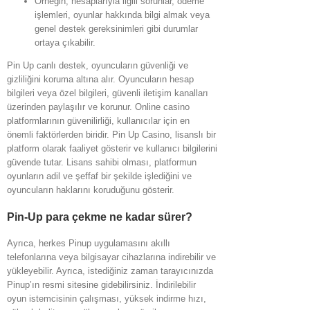
Örneğin, hesaplarıyla ilgili sorunlar, ödeme
işlemleri, oyunlar hakkında bilgi almak veya
genel destek gereksinimleri gibi durumlar
ortaya çıkabilir.
Pin Up canlı destek, oyuncuların güvenliği ve
gizliliğini koruma altına alır. Oyuncuların hesap
bilgileri veya özel bilgileri, güvenli iletişim kanalları
üzerinden paylaşılır ve korunur. Online casino
platformlarının güvenilirliği, kullanıcılar için en
önemli faktörlerden biridir. Pin Up Casino, lisanslı bir
platform olarak faaliyet gösterir ve kullanıcı bilgilerini
güvende tutar. Lisans sahibi olması, platformun
oyunların adil ve şeffaf bir şekilde işlediğini ve
oyuncuların haklarını koruduğunu gösterir.
Pin-Up para çekme ne kadar sürer?
Ayrıca, herkes Pinup uygulamasını akıllı
telefonlarına veya bilgisayar cihazlarına indirebilir ve
yükleyebilir. Ayrıca, istediğiniz zaman tarayıcınızda
Pinup’ın resmi sitesine gidebilirsiniz. İndirilebilir
oyun istemcisinin çalışması, yüksek indirme hızı,