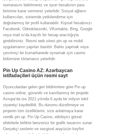
numarasını belirtmeniz ve oyun hesabının para
birimine karar vermeniz yeterlidir. Sosyal ağların
kullanıcıları, sistemde yetkilendirme için
doğrulanmış bir profil kullanabilir. Kişisel hesabınızı
Facebook, Odnoklassniki, VKontakte, Bing, Google
veya mail.ru’da kayıtlı bir hesap aracılığıyla
girebilirsiniz. Resmi web sitesi pin up ve mobil
uygulamanın yapıları basittir. Bahis yapmak veya
çevrimiçi bir kumarhanede oynamak için casino
bölümüne tıklamanız yeterlidir.
Pin Up Casino AZ: Azərbaycan
istifadəçiləri üçün rəsmi sayt
Oyunculardan gelen geri bildirimlere göre Pin up
casino online, güvenilir ve kanıtlanmış bir projedir.
Avrupa’da ise 2021 yılında 6 ayda bir milyon tekil
ziyaretçi kaydedildi. Bu durumu düzeltmeye ve
projenin tüm özelliklerini, size anlatmaya karar
verdik pin up. Pin Up Casino, etkileyici görsel
efektlerle birlikte benzersiz bir grafik tasarımı sunar.
Gerçekçi seslerin ve sezgisel arayüzün keyfini