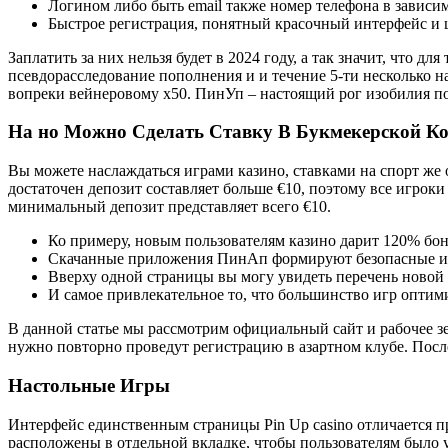
Логином либо быть email также номер телефона в зависим
Быстрое регистрация, понятный красочный интерфейс и ш
Заплатить за них нельзя будет в 2024 году, а так значит, что 
псевдорасследование пополнения и и течение 5-ти несколько на
вопреки вейнеровому х50. ПинУп – настоящий рог изобилия п
На но Можно Сделать Ставку В Букмекерской Кон
Вы можете наслаждаться играми казино, ставками на спорт же 
достаточен депозит составляет больше €10, поэтому все игрок
минимальный депозит представляет всего €10.
Ко примеру, новым пользователям казино дарит 120% бону
Скачанные приложения ПинАп формируют безопасные и к
Вверху одной страницы вы могу увидеть перечень новой
И самое привлекательное то, что большинство игр оптим
В данной статье мы рассмотрим официальный сайт и рабочее зе
нужно повторно проведут регистрацию в азартном клубе. После
Настольные Игры
Интерфейс единственным страницы Pin Up casino отличается п
расположены в отдельной вкладке, чтобы пользователям было 