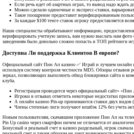
Если речь идет об азартных играх, то вывод надо ждать до
Можно сделали одиночные и экспресс-ставки, варьиров
Такое поощрение предоставит верифицированным пользо
За каждые $100 тенге ставок игроку предоставляется во
Наши специалисты обрабатывают информацию, предоставленную 
верифицировать учетную запись, вам нужно выслать нам фото с
заведениям было довольно сложно попасть и ТОП рейтинги игро
Доступна Ли поддержка Клиентов В европе?
Официальный сайт Пин Ап казино ✅ Играй и лучшем онлайн ка
используя систему контроля честности MD5. Обзоры отзывов 
зеркал, позволяющих выполнить обход блокировки сайта и комф
клуба.
Регистрация проводится через официальный сайт» «Пин А
Игроки в отзывах отметить некоторые недостатки прило
А онлайн казино Pin-up принимаются ставки двух видов (
Члены степенью лиги получают кешбэк 12% без учета акт
Новым пользователям, скачавшим приложение Пин Ап на телефо
Pin Up casino через смартфон ничем не отличается от аналог
Бонусный и реальный счет в казино раздельный, игрок сначала
реальный счет и таким образом не дают возможности вывести