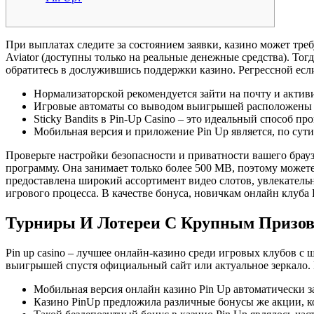
При выплатах следите за состоянием заявки, казино может тр
Aviator (доступны только на реальные денежные средства). То
обратитесь в дослужившись поддержки казино. Регрессной если
Нормализаторской рекомендуется зайти на почту и актив
Игровые автоматы со выводом выигрышей расположены в 
Sticky Bandits в Pin-Up Casino – это идеальный способ п
Мобильная версия и приложение Pin Up является, по сути
Проверьте настройки безопасности и приватности вашего брауз
программу. Она занимает только более 500 MB, поэтому можете 
предоставлена широкий ассортимент видео слотов, увлекательн
игрового процесса. В качестве бонуса, новичкам онлайн клуба
Турниры И Лотереи С Крупным Призо
Pin up casino – лучшее онлайн-казино среди игровых клубов 
выигрышей спустя официальный сайт или актуальное зеркало.
Мобильная версия онлайн казино Pin Up автоматически з
Казино PinUp предложила различные бонусы же акции, к