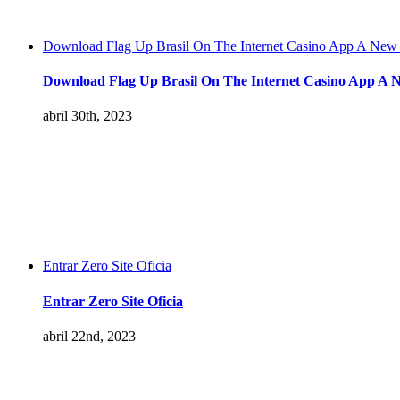
Download Flag Up Brasil️ On The Internet Casino App A New 
Download Flag Up Brasil️ On The Internet Casino App A N
abril 30th, 2023
Entrar Zero Site Oficia
Entrar Zero Site Oficia
abril 22nd, 2023