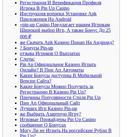
Регистрация И Верификация Профиля
Игрока В Pin Up Casino
Инструкция вопреки Установке Apk
Приложения На Android
«pin-up Casino Предлагает нашим Игрокам
Широкий выбор Игр, А также Бонус До 25
000 ₽
же Скачать Apk Казино Пинап На Андроид?
? Бонусы Pin-up
отзыва Игроков О Выплатах
Слоты:
Pin Ap Официальное Казино Играть
Онлайн? В Пин Ап Автоматы
Какие Бонусы доступны В Мобильной
Версии Сайта?
Какие Бонусы Можно Получить за
Регистрацию В Казино Pin Up?
Причины Популярности Стиля Pin Up
Пин Ап Официальный Сайт
Лучших Игр Казино Pin-up
же Выбрать Азартную Игру?
Игровые Провайдеры Pin Up Casino
сообщение О Бонусах
Могу Ли не Играть На российские Рубли В
Pin Up?