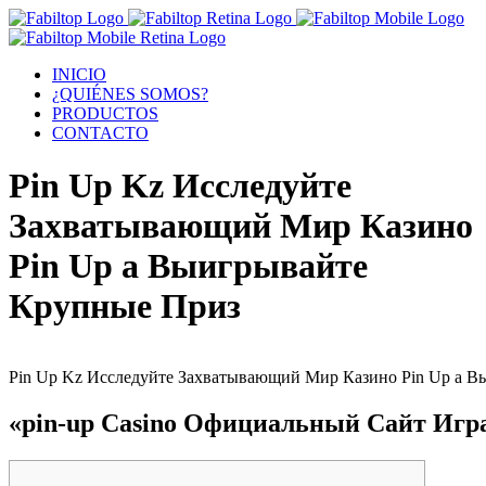
INICIO
¿QUIÉNES SOMOS?
PRODUCTOS
CONTACTO
Pin Up Kz Исследуйте
Захватывающий Мир Казино
Pin Up а Выигрывайте
Крупные Приз
Pin Up Kz Исследуйте Захватывающий Мир Казино Pin Up а 
«pin-up Casino Официальный Сайт Игр