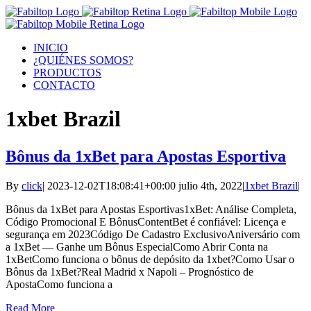
INICIO
¿QUIÉNES SOMOS?
PRODUCTOS
CONTACTO
1xbet Brazil
Bônus da 1xBet para Apostas Esportiva
By
click
|
2023-12-02T18:08:41+00:00
julio 4th, 2022
|
1xbet Brazil
|
Bônus da 1xBet para Apostas Esportivas1xBet: Análise Completa,
Código Promocional E BônusContentBet é confiável: Licença e
segurança em 2023Código De Cadastro ExclusivoAniversário com
a 1xBet — Ganhe um Bônus EspecialComo Abrir Conta na
1xBetComo funciona o bônus de depósito da 1xbet?Como Usar o
Bônus da 1xBet?Real Madrid x Napoli – Prognóstico de
ApostaComo funciona a
Read More