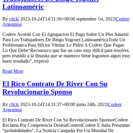
Latinoaméric
By
click
|
2023-10-24T14:31:56+00:00
septiembre 1st, 2022
|
Codere
Argentina
|
Codere Acordó Con El Agrupacion El Pago Sobre Un Plus Salarial
Para Los Trabajadores De Bingo Yogonet LatinoaméricaTodo Un
Problematica Para Héctor Vitrina: Le Piden A Codere Que Pague
Lo Que Debe“Reconozco que fue un caso muy difícil para resolver,
pero reunido a la dinastia que se mantuvo firme logramos algun muy
buen resultado”, expresó
Read More
El Rico Contrato De River Con Su
Revolucionario Sponso
By
click
|
2023-10-24T14:31:37+00:00
junio 24th, 2022
|
Codere
Argentina
|
El Rico Contrato De River Con Su Revolucionario SponsorCodere
Reclama Por Competencia DeslealContentCodere E Italia Presentan
“probabilidades”, La Noticia Campaña Por Un Mundial De