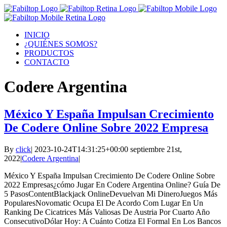
INICIO
¿QUIÉNES SOMOS?
PRODUCTOS
CONTACTO
Codere Argentina
México Y España Impulsan Crecimiento
De Codere Online Sobre 2022 Empresa
By
click
|
2023-10-24T14:31:25+00:00
septiembre 21st,
2022
|
Codere Argentina
|
México Y España Impulsan Crecimiento De Codere Online Sobre
2022 Empresas¿cómo Jugar En Codere Argentina Online? Guía De
5 PasosContentBlackjack OnlineDevuelvan Mi DineroJuegos Más
PopularesNovomatic Ocupa El De Acordo Com Lugar En Un
Ranking De Cicatrices Más Valiosas De Austria Por Cuarto Año
ConsecutivoDólar Hoy: A Cuánto Cotiza El Formal En Los Bancos