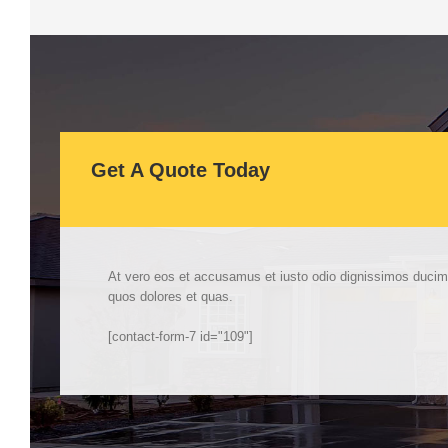
Get A Quote Today
At vero eos et accusamus et iusto odio dignissimos ducimus
quos dolores et quas.
[contact-form-7 id="109"]